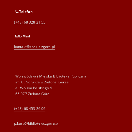
Telefon
(+48) 68 328 21 55
E-Mail
kontakt@zbc.uz.zgora.pl
Wojewódzka i Miejska Biblioteka Publiczna
im. C. Norwida w Zielonej Górze
al. Wojska Polskiego 9
65-077 Zielona Góra
(+48) 68 453 26 06
p.karp@biblioteka.zgora.pl