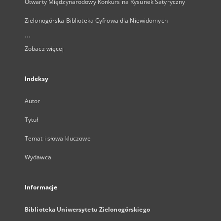
Otwarty Międzynarodowy Konkurs na Rysunek Satyryczny
Zielonogórska Biblioteka Cyfrowa dla Niewidomych
...
Zobacz więcej
Indeksy
Autor
Tytuł
Temat i słowa kluczowe
Wydawca
Informacje
Biblioteka Uniwersytetu Zielonogórskiego