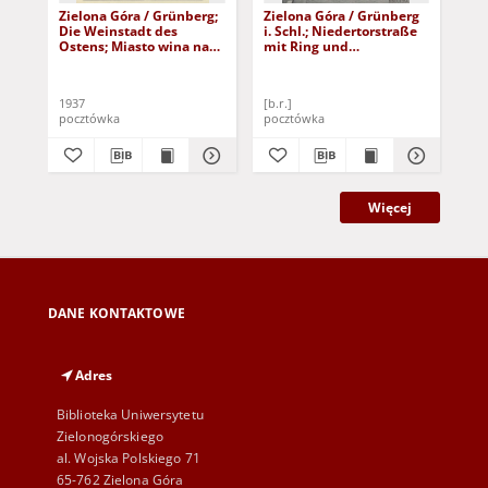
Zielona Góra / Grünberg;
Zielona Góra / Grünberg
Zie
Die Weinstadt des
i. Schl.; Niedertorstraße
i. 
Ostens; Miasto wina na
mit Ring und
Pla
wschodzie
Rathausturm
1937
[b.r.]
191
pocztówka
pocztówka
poc
Więcej
DANE KONTAKTOWE
Adres
Biblioteka Uniwersytetu
Zielonogórskiego
al. Wojska Polskiego 71
65-762 Zielona Góra