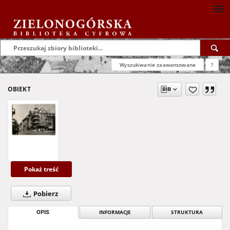
Wyszukiwanie zaawansowane
?
OBIEKT
Pokaż treść
Pobierz
OPIS
INFORMACJE
STRUKTURA