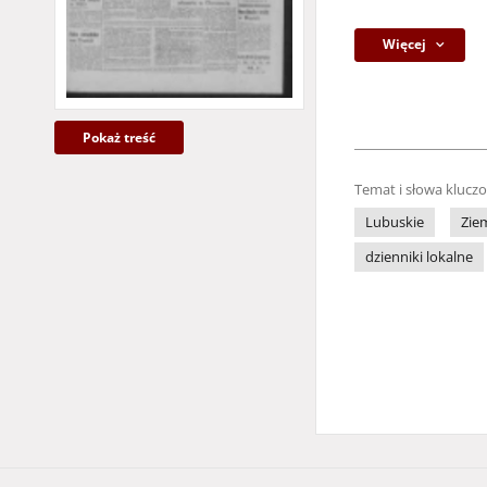
Więcej
Pokaż treść
Temat i słowa klucz
Lubuskie
Zie
dzienniki lokalne