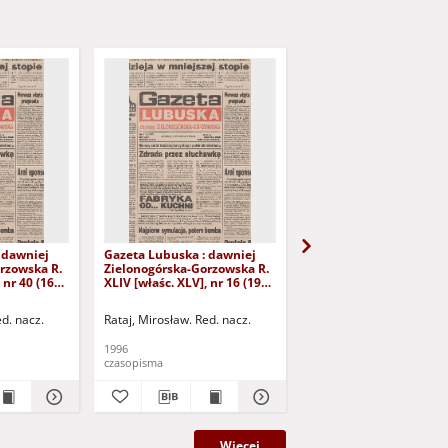
 dawniej
Gazeta Lubuska : dawniej
Gazeta Lubuska : dawn
rzowska R.
Zielonogórska-Gorzowska R.
Zielonogórska-Gorzows
 nr 40 (16
XLIV [właśc. XLV], nr 16 (19
XLI [właśc. XLII], nr 281
yd. 1
stycznia 1996). - Wyd. 1
grudnia 1993). - Wyd 1
ed. nacz.
Rataj, Mirosław. Red. nacz.
Rataj, Mirosław. Red. nac
1996
1993
czasopisma
czasopisma
Więcej