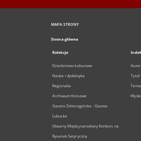
MAPA STRONY
Strona główna
Kolekcje
Inde
Dziedzictwo kulturowe
Autor
Nauka i dydaktyka
Tytuł
Regionalia
Temat
Archiwum Kresowe
Wyda
Gazeta Zielonogórska - Gazeta
Lubuska
Otwarty Międzynarodowy Konkurs na
Rysunek Satyryczny