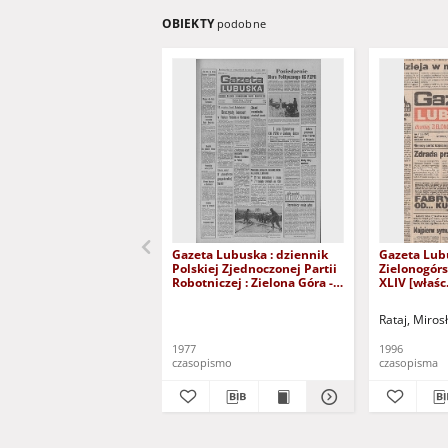
OBIEKTY
podobne
Gazeta Lubuska : dziennik
Gazeta Lub
Polskiej Zjednoczonej Partii
Zielonogór
Robotniczej : Zielona Góra -
XLIV [właśc.
Gorzów R. XXVI Nr 43 (23
marca 1996)
lutego 1977). - Wyd. A
Rataj, Miros
1977
1996
czasopismo
czasopisma