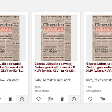
uska : dawniej
Gazeta Lubuska : dawniej
Gazeta Lubuska :
ska-Gorzowska R.
Zielonogórska-Gorzowska R.
Zielonogórska-Go
 XLV], nr 52 (1
XLIV [właśc. XLV], nr 46 (23
XLIV [właśc. XLV],
. - Wyd. 1
lutego 1996). - Wyd. 1
lutego 1996). - W
ław. Red. nacz.
Rataj, Mirosław. Red. nacz.
Rataj, Mirosław. R
1996
1996
czasopisma
czasopisma