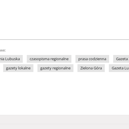
owe:
mia Lubuska
czasopisma regionalne
prasa codzienna
Gazeta 
gazety lokalne
gazety regionalne
Zielona Góra
Gazeta L