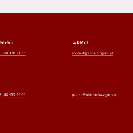
Telefon
E-Mail
8) 68 328 21 55
kontakt@zbc.uz.zgora.pl
8) 68 453 26 06
p.karp@biblioteka.zgora.pl