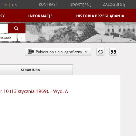
KONTRAST
ZALOGUJ SIĘ
UDOSTĘPNIJ
PL
EN
SY
INFORMACJE
HISTORIA PRZEGLĄDANIA
nsowane
?
Pobierz opis bibliograficzny
STRUKTURA
r 10 (13 stycznia 1969). - Wyd. A