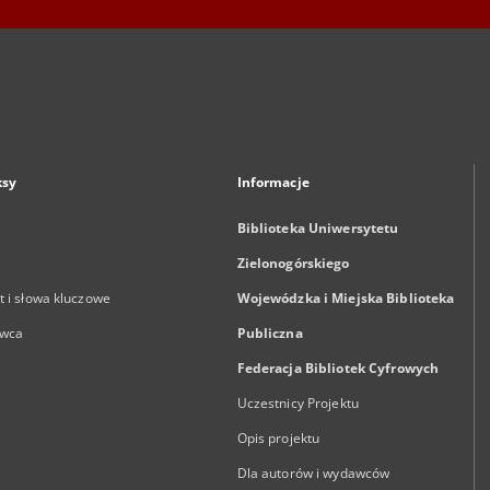
ksy
Informacje
Biblioteka Uniwersytetu
Zielonogórskiego
 i słowa kluczowe
Wojewódzka i Miejska Biblioteka
wca
Publiczna
Federacja Bibliotek Cyfrowych
Uczestnicy Projektu
Opis projektu
Dla autorów i wydawców