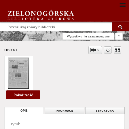
Wyszukiwanie zaawansowane
?
OBIEKT
Pokaż treść
OPIS
INFORMACJE
STRUKTURA
Tytuł: