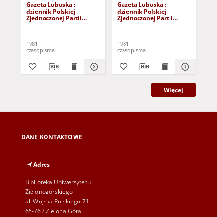
Gazeta Lubuska :
Gazeta Lubuska :
Gaz
dziennik Polskiej
dziennik Polskiej
dzi
Zjednoczonej Partii
Zjednoczonej Partii
Zje
Robotniczej : Zielona
Robotniczej : Zielona
Rob
Góra - Gorzów R. XXIX Nr
Góra - Gorzów R. XXIX Nr
Gór
241 (3 grudnia 1981). -
236 (26 listopada 1981). -
231
1981
1981
198
Wyd. A
Wyd. A
Wy
czasopisma
czasopisma
cza
Więcej
DANE KONTAKTOWE
Adres
Biblioteka Uniwersytetu
Zielonogórskiego
al. Wojska Polskiego 71
65-762 Zielona Góra