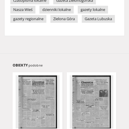
czasopisma lokalne
Gazeta Zielonogórska
Nasza Wieś
dzienniki lokalne
gazety lokalne
gazety regionalne
Zielona Góra
Gazeta Lubuska
OBIEKTY
podobne