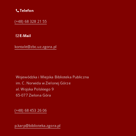
Telefon
(+48) 68 328 21 55
E-Mail
kontakt@zbc.uz.zgora.pl
Wojewódzka i Miejska Biblioteka Publiczna
im. C. Norwida w Zielonej Górze
al. Wojska Polskiego 9
65-077 Zielona Góra
(+48) 68 453 26 06
p.karp@biblioteka.zgora.pl