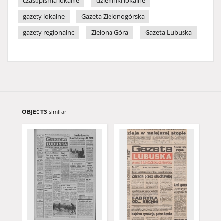
czasopisma lokalne
dzienniki lokalne
gazety lokalne
Gazeta Zielonogórska
gazety regionalne
Zielona Góra
Gazeta Lubuska
OBJECTS
similar