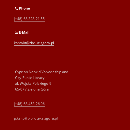
Phone
(+48) 68 328 21 55
E-Mail
kontakt@zbc.uz.zgora.pl
Cyprian Norwid Voivodeship and
City Public Library
al. Wojska Polskiego 9
65-077 Zielona Góra
(+48) 68 453 26 06
p.karp@biblioteka.zgora.pl