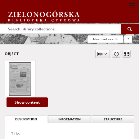
Advanced search
?
OBJECT
Show content
DESCRIPTION
INFORMATION
STRUCTURE
Title: