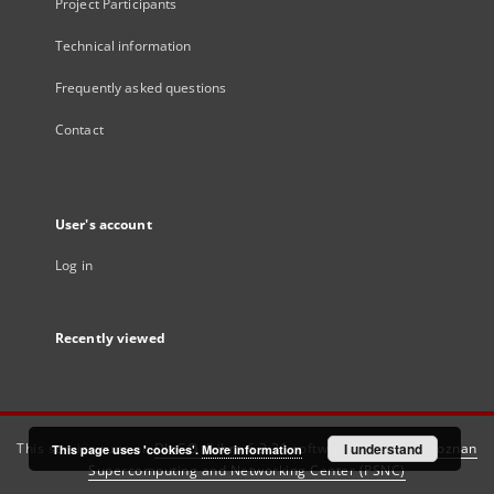
Project Participants
Technical information
Frequently asked questions
Contact
User's account
Log in
Recently viewed
This service runs on
DInGO dLibra 6.3.21
software created by
I understand
Poznan
This page uses 'cookies'.
More information
Supercomputing and Networking Center (PSNC)