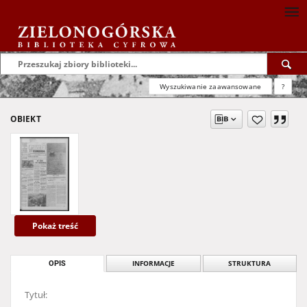
Wyszukiwanie zaawansowane
?
OBIEKT
Pokaż treść
OPIS
INFORMACJE
STRUKTURA
Tytuł: