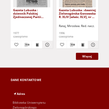
Gazeta Lubuska :
Gazeta Lubuska : dawniej
Gaz
dziennik Polskiej
Zielonogórska-Gorzowska
Zi
Zjednoczonej Partii
R. XLIV [właśc. XLV], nr 52
R. 
Robotniczej : Zielona
(1 marca 1996). - Wyd. 1
(23
Góra - Gorzów R. XXVI Nr
Rataj, Mirosław. Red. nacz.
Rat
43 (23 lutego 1977). -
Wyd. A
1977
1996
199
czasopismo
czasopisma
cza
Więcej
DANE KONTAKTOWE
Adres
Biblioteka Uniwersytetu
Zielonogórskiego