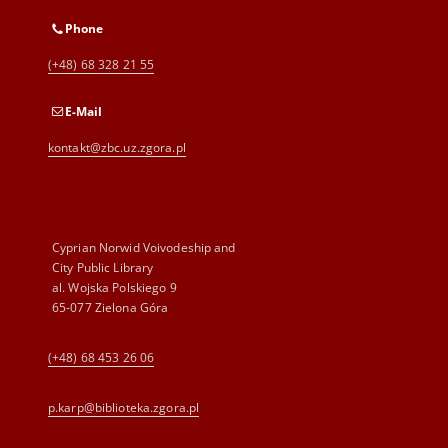
Phone
(+48) 68 328 21 55
E-Mail
kontakt@zbc.uz.zgora.pl
Cyprian Norwid Voivodeship and
City Public Library
al. Wojska Polskiego 9
65-077 Zielona Góra
(+48) 68 453 26 06
p.karp@biblioteka.zgora.pl