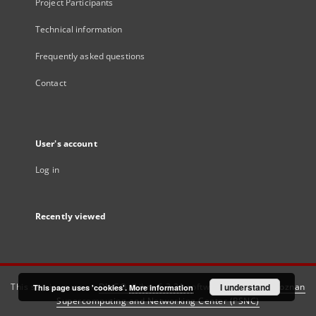
Project Participants
Technical information
Frequently asked questions
Contact
User's account
Log in
Recently viewed
This service runs on
DInGO dLibra 6.3.21
software created by
I understand
Poznan
This page uses 'cookies'.
More information
Supercomputing and Networking Center (PSNC)