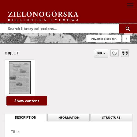
Advanced search
?
OBJECT
Show content
DESCRIPTION
INFORMATION
STRUCTURE
Title: