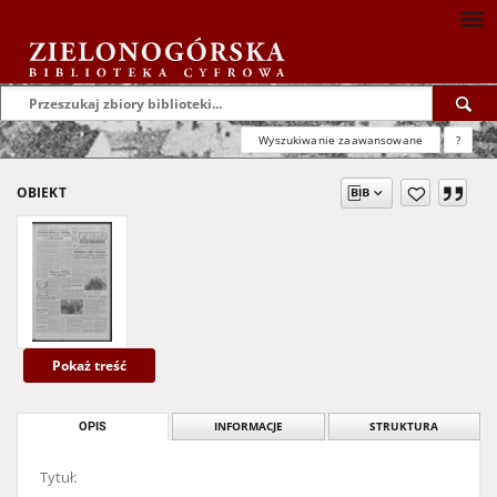
Wyszukiwanie zaawansowane
?
OBIEKT
Pokaż treść
OPIS
INFORMACJE
STRUKTURA
Tytuł: