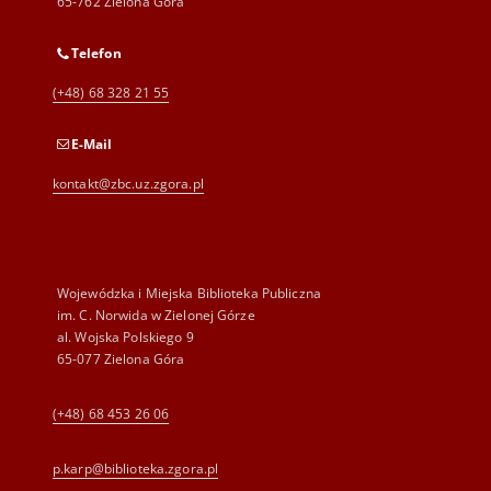
65-762 Zielona Góra
Telefon
(+48) 68 328 21 55
E-Mail
kontakt@zbc.uz.zgora.pl
Wojewódzka i Miejska Biblioteka Publiczna
im. C. Norwida w Zielonej Górze
al. Wojska Polskiego 9
65-077 Zielona Góra
(+48) 68 453 26 06
p.karp@biblioteka.zgora.pl