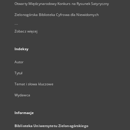
Otwarty Międzynarodowy Konkurs na Rysunek Satyryczny
Zielonogórska Biblioteka Cyfrowa dla Niewidomych
...
Zobacz więcej
Indeksy
Autor
Tytuł
Temat i słowa kluczowe
Wydawca
Informacje
Biblioteka Uniwersytetu Zielonogórskiego