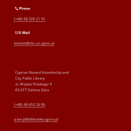
Phone
(+48) 68 328 21 55
E-Mail
kontakt@zbc.uz.zgora.pl
Cyprian Norwid Voivodeship and
City Public Library
al. Wojska Polskiego 9
65-077 Zielona Góra
(+48) 68 453 26 06
p.karp@biblioteka.zgora.pl