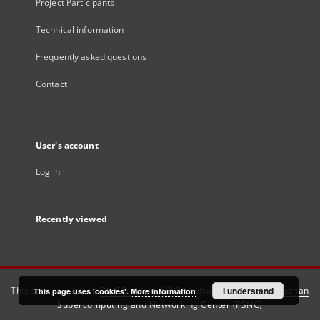
Project Participants
Technical information
Frequently asked questions
Contact
User's account
Log in
Recently viewed
This service runs on
DInGO dLibra 6.3.21
software created by
I understand
Poznan
This page uses 'cookies'.
More information
Supercomputing and Networking Center (PSNC)