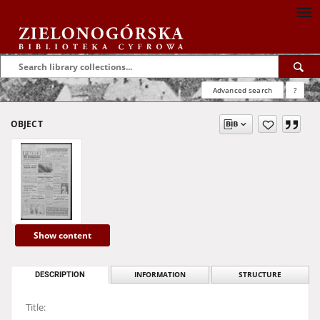
Advanced search
?
OBJECT
Show content
DESCRIPTION
INFORMATION
STRUCTURE
Title: