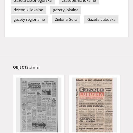
Gazeta Zielonogórska
czasopisma lokalne
dzienniki lokalne
gazety lokalne
gazety regionalne
Zielona Góra
Gazeta Lubuska
OBJECTS
similar