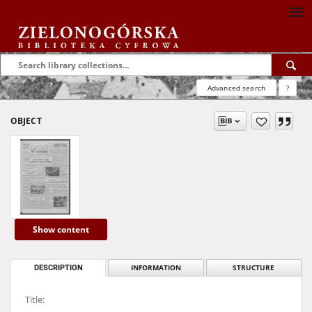
Advanced search
?
OBJECT
Show content
DESCRIPTION
INFORMATION
STRUCTURE
Title: