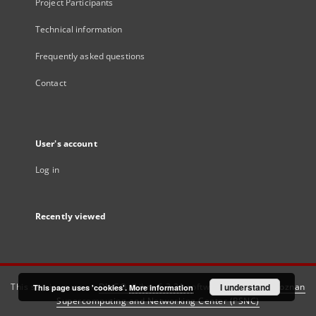
Project Participants
Technical information
Frequently asked questions
Contact
User's account
Log in
Recently viewed
This service runs on
DInGO dLibra 6.3.21
software created by
I understand
Poznan
This page uses 'cookies'.
More information
Supercomputing and Networking Center (PSNC)