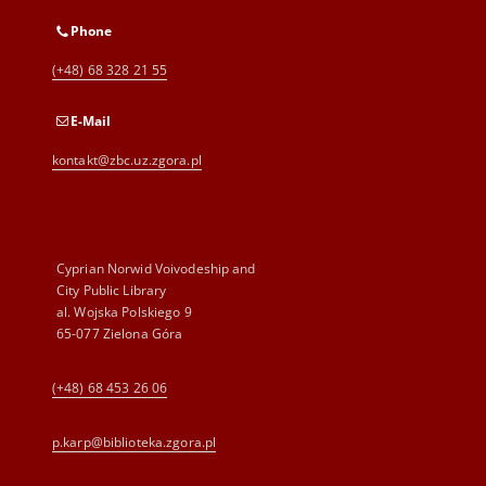
Phone
(+48) 68 328 21 55
E-Mail
kontakt@zbc.uz.zgora.pl
Cyprian Norwid Voivodeship and
City Public Library
al. Wojska Polskiego 9
65-077 Zielona Góra
(+48) 68 453 26 06
p.karp@biblioteka.zgora.pl