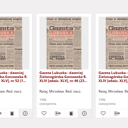
uska : dawniej
Gazeta Lubuska : dawniej
Gazeta Lubuska :
ska-Gorzowska R.
Zielonogórska-Gorzowska R.
Zielonogórska-Go
 XLV], nr 52 (1
XLIV [właśc. XLV], nr 46 (23
XLIV [właśc. XLV],
. - Wyd. 1
lutego 1996). - Wyd. 1
lutego 1996). - W
ław. Red. nacz.
Rataj, Mirosław. Red. nacz.
Rataj, Mirosław. R
1996
1996
czasopisma
czasopisma