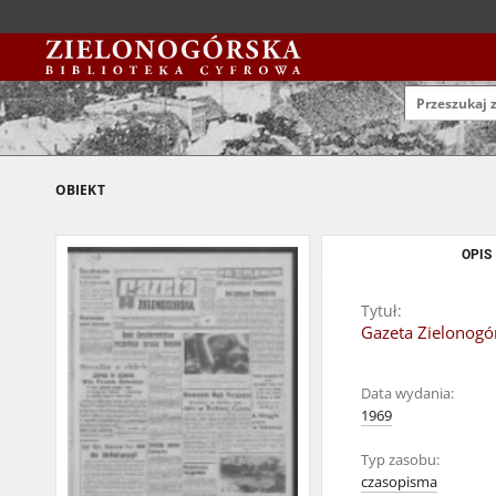
OBIEKT
OPIS
Tytuł:
Gazeta Zielonogór
Data wydania:
1969
Typ zasobu:
czasopisma