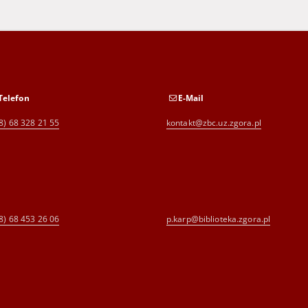
Telefon
E-Mail
8) 68 328 21 55
kontakt@zbc.uz.zgora.pl
8) 68 453 26 06
p.karp@biblioteka.zgora.pl