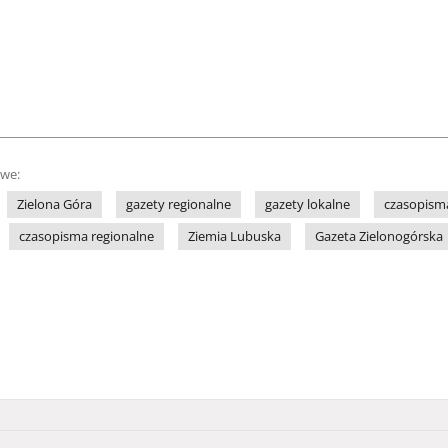
owe:
Zielona Góra
gazety regionalne
gazety lokalne
czasopisma
czasopisma regionalne
Ziemia Lubuska
Gazeta Zielonogórska