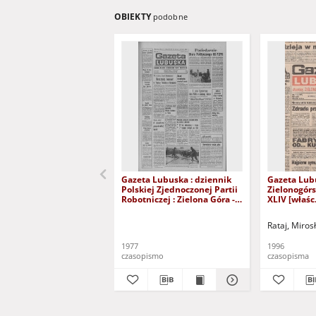
OBIEKTY
podobne
Gazeta Lubuska : dziennik
Gazeta Lub
Polskiej Zjednoczonej Partii
Zielonogór
Robotniczej : Zielona Góra -
XLIV [właśc.
Gorzów R. XXVI Nr 43 (23
marca 1996)
lutego 1977). - Wyd. A
Rataj, Miros
1977
1996
czasopismo
czasopisma