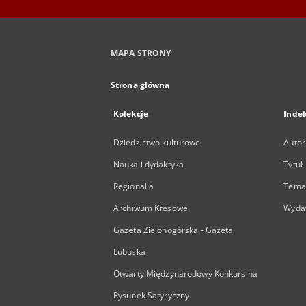
MAPA STRONY
Strona główna
Kolekcje
Inde
Dziedzictwo kulturowe
Autor
Nauka i dydaktyka
Tytuł
Regionalia
Temat
Archiwum Kresowe
Wyda
Gazeta Zielonogórska - Gazeta
Lubuska
Otwarty Międzynarodowy Konkurs na
Rysunek Satyryczny