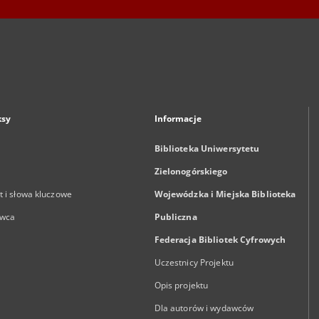
ksy
Informacje
Biblioteka Uniwersytetu
Zielonogórskiego
 i słowa kluczowe
Wojewódzka i Miejska Biblioteka
wca
Publiczna
Federacja Bibliotek Cyfrowych
Uczestnicy Projektu
Opis projektu
Dla autorów i wydawców