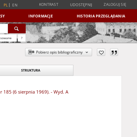
KONTRAST
ZALOGUJ SIĘ
UDOSTĘPNIJ
PL
EN
SY
INFORMACJE
HISTORIA PRZEGLĄDANIA
nsowane
?
Pobierz opis bibliograficzny
STRUKTURA
r 185 (6 sierpnia 1969). - Wyd. A