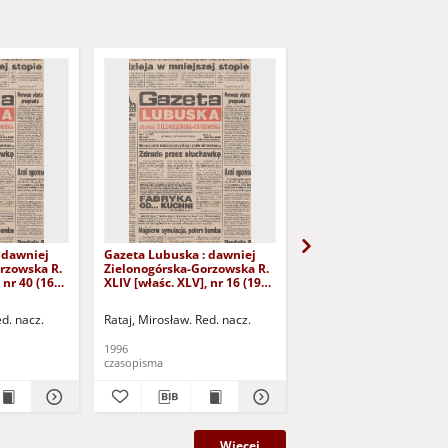
 dawniej
Gazeta Lubuska : dawniej
Gazeta Lubuska : dawn
rzowska R.
Zielonogórska-Gorzowska R.
Zielonogórska-Gorzows
 nr 40 (16
XLIV [właśc. XLV], nr 16 (19
XLI [właśc. XLII], nr 281
yd. 1
stycznia 1996). - Wyd. 1
grudnia 1993). - Wyd 1
ed. nacz.
Rataj, Mirosław. Red. nacz.
Rataj, Mirosław. Red. nac
1996
1993
czasopisma
czasopisma
Więcej