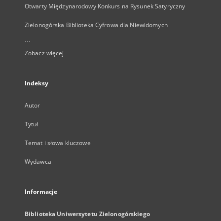
Otwarty Międzynarodowy Konkurs na Rysunek Satyryczny
Zielonogórska Biblioteka Cyfrowa dla Niewidomych
...
Zobacz więcej
Indeksy
Autor
Tytuł
Temat i słowa kluczowe
Wydawca
Informacje
Biblioteka Uniwersytetu Zielonogórskiego