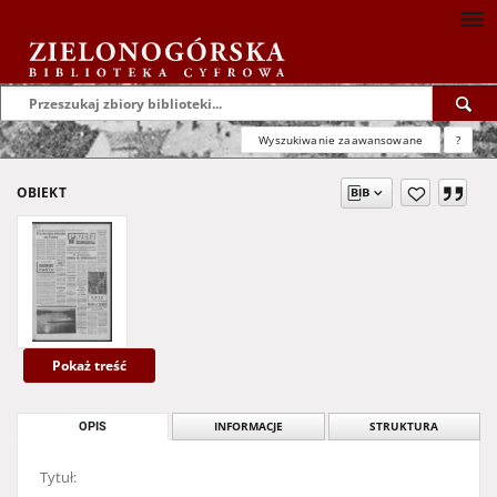
Wyszukiwanie zaawansowane
?
OBIEKT
Pokaż treść
OPIS
INFORMACJE
STRUKTURA
Tytuł: