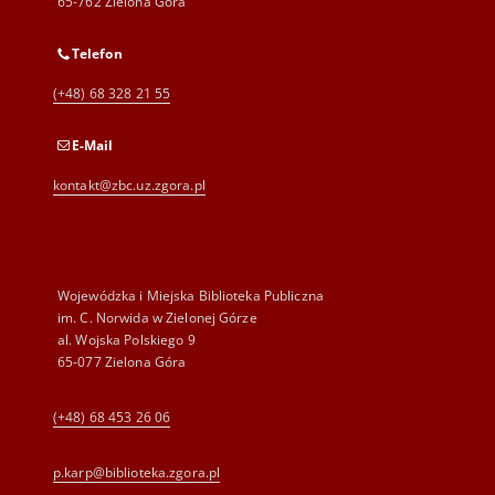
65-762 Zielona Góra
Telefon
(+48) 68 328 21 55
E-Mail
kontakt@zbc.uz.zgora.pl
Wojewódzka i Miejska Biblioteka Publiczna
im. C. Norwida w Zielonej Górze
al. Wojska Polskiego 9
65-077 Zielona Góra
(+48) 68 453 26 06
p.karp@biblioteka.zgora.pl