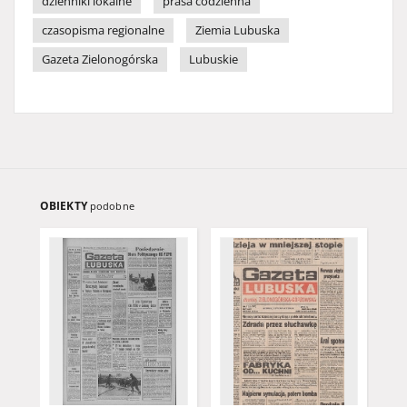
dzienniki lokalne
prasa codzienna
czasopisma regionalne
Ziemia Lubuska
Gazeta Zielonogórska
Lubuskie
OBIEKTY
podobne