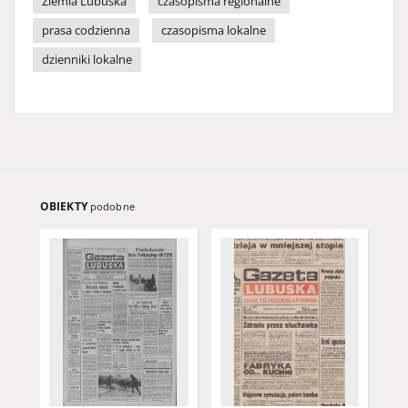
Ziemia Lubuska
czasopisma regionalne
prasa codzienna
czasopisma lokalne
dzienniki lokalne
OBIEKTY
podobne