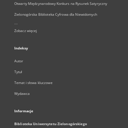
Otwarty Międzynarodowy Konkurs na Rysunek Satyryczny
Zielonogórska Biblioteka Cyfrowa dla Niewidomych
...
Zobacz więcej
Indeksy
Autor
Tytuł
Temat i słowa kluczowe
Wydawca
Informacje
Biblioteka Uniwersytetu Zielonogórskiego