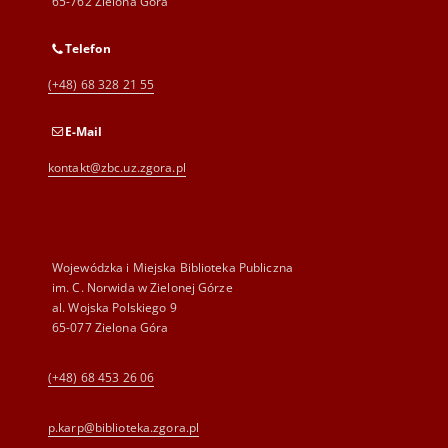
65-762 Zielona Góra
Telefon
(+48) 68 328 21 55
E-Mail
kontakt@zbc.uz.zgora.pl
Wojewódzka i Miejska Biblioteka Publiczna
im. C. Norwida w Zielonej Górze
al. Wojska Polskiego 9
65-077 Zielona Góra
(+48) 68 453 26 06
p.karp@biblioteka.zgora.pl