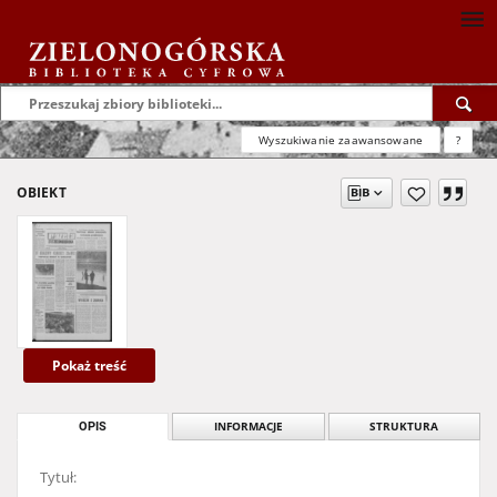
Wyszukiwanie zaawansowane
?
OBIEKT
Pokaż treść
OPIS
INFORMACJE
STRUKTURA
Tytuł: