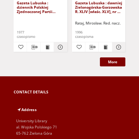
Gazeta Lubuska :
Gazeta Lubuska : dawniej
Gaz
dziennik Polskiej
Zielonogórska-Gorzowska
Zi
Zjednoczonej Partii
R. XLIV [właśc. XLV], nr 52
R. 
Robotniczej : Zielona
(1 marca 1996). - Wyd. 1
(23
Góra - Gorzów R. XXVI Nr
Rataj, Mirosław. Red. nacz.
Rat
43 (23 lutego 1977). -
Wyd. A
1977
1996
199
czasopismo
czasopisma
cza
More
CONTACT DETAILS
Address
University Library
al. Wojska Polskiego 71
65-762 Zielona Góra