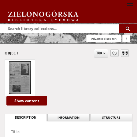
Advanced search
?
OBJECT
Show content
DESCRIPTION
INFORMATION
STRUCTURE
Title: