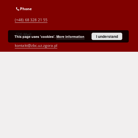
Phone
(+48) 68 328 21 55
E-Mail
I understand
This page uses 'cookies'.
More information
kontakt@zbc.uz.zgora.pl
Cyprian Norwid Voivodeship and
City Public Library
al. Wojska Polskiego 9
65-077 Zielona Góra
(+48) 68 453 26 06
p.karp@biblioteka.zgora.pl