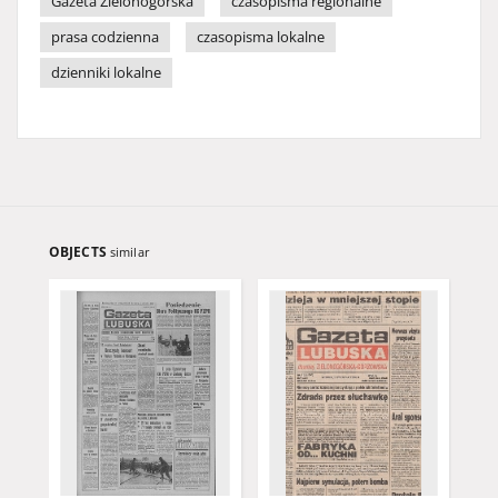
Gazeta Zielonogórska
czasopisma regionalne
prasa codzienna
czasopisma lokalne
dzienniki lokalne
OBJECTS
similar