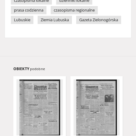
czasopisma lokalne
dzienniki lokalne
prasa codzienna
czasopisma regionalne
Lubuskie
Ziemia Lubuska
Gazeta Zielonogórska
OBIEKTY
podobne