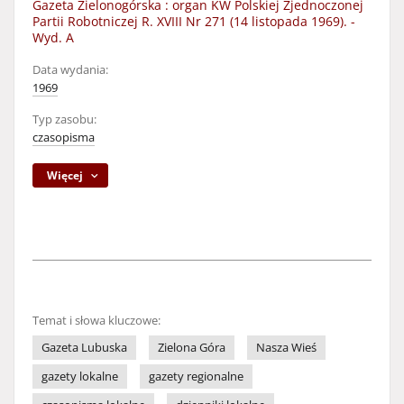
Gazeta Zielonogórska : organ KW Polskiej Zjednoczonej
Partii Robotniczej R. XVIII Nr 271 (14 listopada 1969). -
Wyd. A
Data wydania:
1969
Typ zasobu:
czasopisma
Więcej
Temat i słowa kluczowe:
Gazeta Lubuska
Zielona Góra
Nasza Wieś
gazety lokalne
gazety regionalne