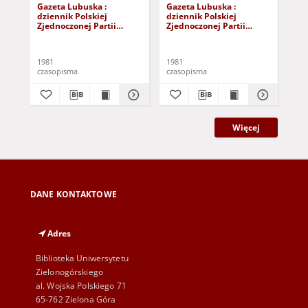
Gazeta Lubuska :
Gazeta Lubuska :
Gaz
dziennik Polskiej
dziennik Polskiej
dzi
Zjednoczonej Partii
Zjednoczonej Partii
Zje
Robotniczej : Zielona
Robotniczej : Zielona
Rob
Góra - Gorzów R. XXIX Nr
Góra - Gorzów R. XXIX Nr
Gór
241 (3 grudnia 1981). -
236 (26 listopada 1981). -
231
1981
1981
198
Wyd. A
Wyd. A
Wy
czasopisma
czasopisma
cza
Więcej
DANE KONTAKTOWE
Adres
Biblioteka Uniwersytetu
Zielonogórskiego
al. Wojska Polskiego 71
65-762 Zielona Góra