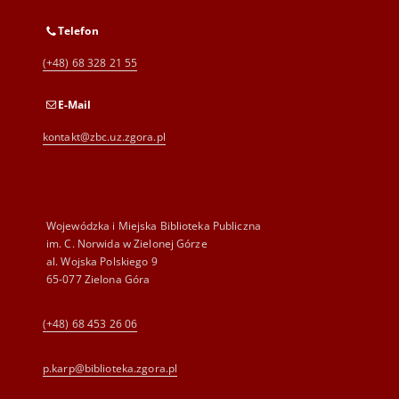
Telefon
(+48) 68 328 21 55
E-Mail
kontakt@zbc.uz.zgora.pl
Wojewódzka i Miejska Biblioteka Publiczna
im. C. Norwida w Zielonej Górze
al. Wojska Polskiego 9
65-077 Zielona Góra
(+48) 68 453 26 06
p.karp@biblioteka.zgora.pl