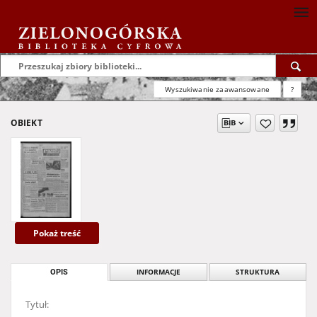
Wyszukiwanie zaawansowane
?
OBIEKT
Pokaż treść
OPIS
INFORMACJE
STRUKTURA
Tytuł: