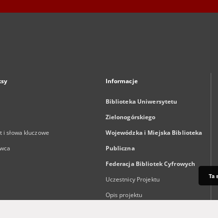
ksy
Informacje
Biblioteka Uniwersytetu
Zielonogórskiego
 i słowa kluczowe
Wojewódzka i Miejska Biblioteka
wca
Publiczna
Federacja Bibliotek Cyfrowych
Ta 
Uczestnicy Projektu
Opis projektu
Dla autorów i wydawców