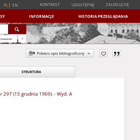
KONTRAST
ZALOGUJ SIĘ
UDOSTĘPNIJ
PL
EN
SY
INFORMACJE
HISTORIA PRZEGLĄDANIA
nsowane
?
Pobierz opis bibliograficzny
STRUKTURA
Nr 297 (15 grudnia 1969). - Wyd. A