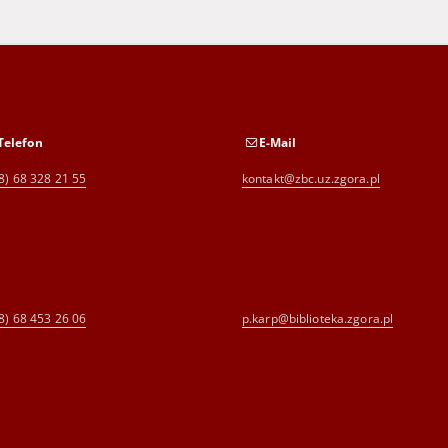
Telefon
E-Mail
8) 68 328 21 55
kontakt@zbc.uz.zgora.pl
8) 68 453 26 06
p.karp@biblioteka.zgora.pl