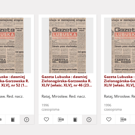
uska : dawniej
Gazeta Lubuska : dawniej
Gazeta Lubuska :
ska-Gorzowska R.
Zielonogórska-Gorzowska R.
Zielonogórska-Go
 XLV], nr 52 (1
XLIV [właśc. XLV], nr 46 (23
XLIV [właśc. XLV],
. - Wyd. 1
lutego 1996). - Wyd. 1
lutego 1996). - W
ław. Red. nacz.
Rataj, Mirosław. Red. nacz.
Rataj, Mirosław. R
1996
1996
czasopisma
czasopisma