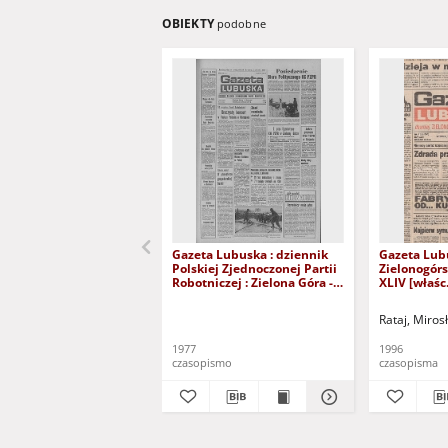
OBIEKTY
podobne
Gazeta Lubuska : dziennik
Gazeta Lub
Polskiej Zjednoczonej Partii
Zielonogór
Robotniczej : Zielona Góra -
XLIV [właśc.
Gorzów R. XXVI Nr 43 (23
marca 1996)
lutego 1977). - Wyd. A
Rataj, Miros
1977
1996
czasopismo
czasopisma