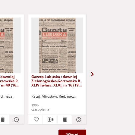
 dawniej
Gazeta Lubuska : dawniej
Gazeta Lubuska : dawn
rzowska R.
Zielonogórska-Gorzowska R.
Zielonogórska-Gorzows
 nr 40 (16
XLIV [właśc. XLV], nr 16 (19
XLI [właśc. XLII], nr 281
yd. 1
stycznia 1996). - Wyd. 1
grudnia 1993). - Wyd 1
ed. nacz.
Rataj, Mirosław. Red. nacz.
Rataj, Mirosław. Red. nac
1996
1993
czasopisma
czasopisma
Więcej