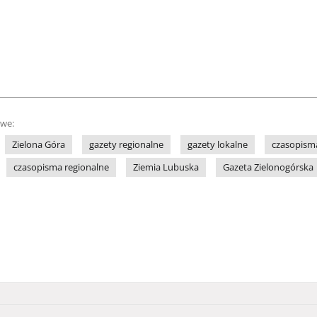
owe:
Zielona Góra
gazety regionalne
gazety lokalne
czasopisma
czasopisma regionalne
Ziemia Lubuska
Gazeta Zielonogórska