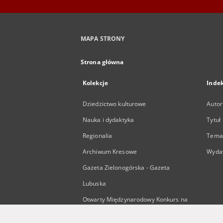
MAPA STRONY
Strona główna
Kolekcje
Inde
Dziedzictwo kulturowe
Autor
Nauka i dydaktyka
Tytuł
Regionalia
Temat
Archiwum Kresowe
Wyda
Gazeta Zielonogórska - Gazeta
Lubuska
Otwarty Międzynarodowy Konkurs na
Rysunek Satyryczny