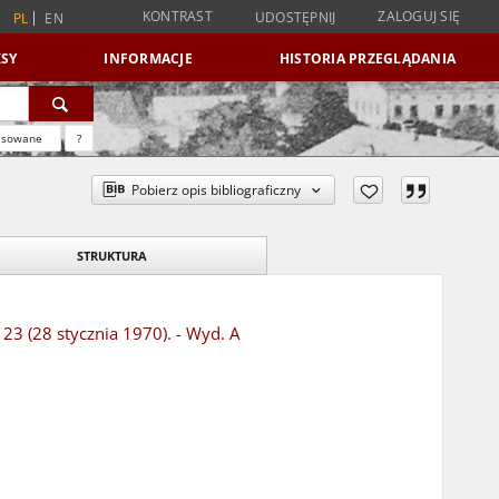
KONTRAST
ZALOGUJ SIĘ
UDOSTĘPNIJ
PL
EN
SY
INFORMACJE
HISTORIA PRZEGLĄDANIA
nsowane
?
Pobierz opis bibliograficzny
STRUKTURA
 23 (28 stycznia 1970). - Wyd. A