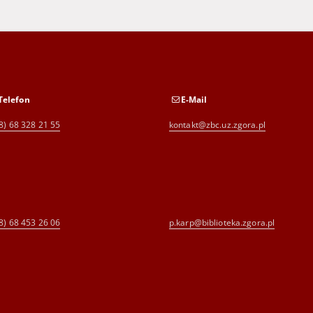
Telefon
E-Mail
8) 68 328 21 55
kontakt@zbc.uz.zgora.pl
8) 68 453 26 06
p.karp@biblioteka.zgora.pl