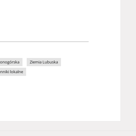
lonogórska
Ziemia Lubuska
enniki lokalne