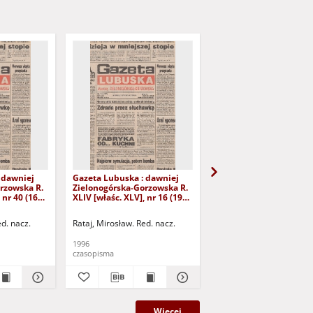
 dawniej
Gazeta Lubuska : dawniej
Gazeta Lubuska : dawn
rzowska R.
Zielonogórska-Gorzowska R.
Zielonogórska-Gorzows
 nr 40 (16
XLIV [właśc. XLV], nr 16 (19
XLI [właśc. XLII], nr 281
yd. 1
stycznia 1996). - Wyd. 1
grudnia 1993). - Wyd 1
ed. nacz.
Rataj, Mirosław. Red. nacz.
Rataj, Mirosław. Red. nac
1996
1993
czasopisma
czasopisma
Więcej