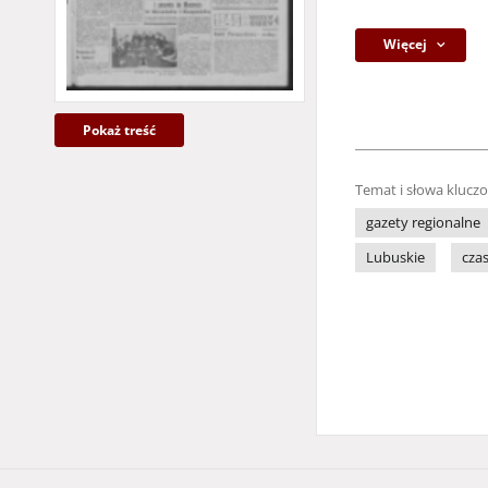
Więcej
Pokaż treść
Temat i słowa klucz
gazety regionalne
Lubuskie
cza