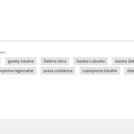
owe:
gazety lokalne
Zielona Góra
Gazeta Lubuska
Gazeta Zie
sopisma regionalne
prasa codzienna
czasopisma lokalne
dzi