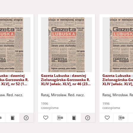
uska : dawniej
Gazeta Lubuska : dawniej
Gazeta Lubuska :
ska-Gorzowska R.
Zielonogórska-Gorzowska R.
Zielonogórska-Go
 XLV], nr 52 (1
XLIV [właśc. XLV], nr 46 (23
XLIV [właśc. XLV],
. - Wyd. 1
lutego 1996). - Wyd. 1
lutego 1996). - W
ław. Red. nacz.
Rataj, Mirosław. Red. nacz.
Rataj, Mirosław. R
1996
1996
czasopisma
czasopisma