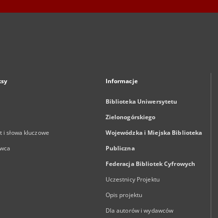
ksy
Informacje
Biblioteka Uniwersytetu
Zielonogórskiego
 i słowa kluczowe
Wojewódzka i Miejska Biblioteka
wca
Publiczna
Federacja Bibliotek Cyfrowych
Uczestnicy Projektu
Opis projektu
Dla autorów i wydawców