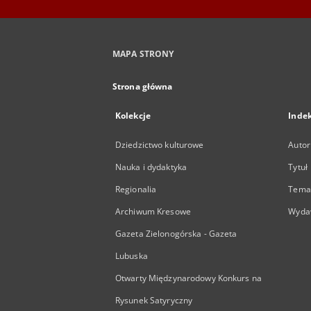
MAPA STRONY
Strona główna
Kolekcje
Inde
Dziedzictwo kulturowe
Autor
Nauka i dydaktyka
Tytuł
Regionalia
Temat
Archiwum Kresowe
Wyda
Gazeta Zielonogórska - Gazeta
Lubuska
Otwarty Międzynarodowy Konkurs na
Rysunek Satyryczny