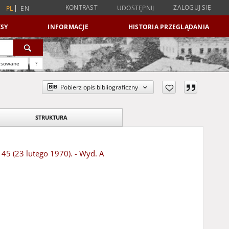
KONTRAST
ZALOGUJ SIĘ
UDOSTĘPNIJ
PL
EN
SY
INFORMACJE
HISTORIA PRZEGLĄDANIA
nsowane
?
Pobierz opis bibliograficzny
STRUKTURA
 45 (23 lutego 1970). - Wyd. A