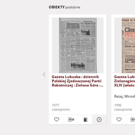
OBIEKTY
podobne
Gazeta Lubuska : dziennik
Gazeta Lub
Polskiej Zjednoczonej Partii
Zielonogór
Robotniczej : Zielona Góra -
XLIV [właśc.
Gorzów R. XXVI Nr 43 (23
marca 1996)
lutego 1977). - Wyd. A
Rataj, Miros
1977
1996
czasopismo
czasopisma