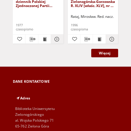
dziennik Polskiej
Zielonogórska-Gorzowska
Zi
Zjednoczonej Partii
R. XLIV [właśc. XLV], nr 52
R. 
Robotniczej : Zielona
(1 marca 1996). - Wyd. 1
(23
Góra - Gorzów R. XXVI Nr
Rataj, Mirosław. Red. nacz.
Rat
43 (23 lutego 1977). -
Wyd. A
1977
1996
199
czasopismo
czasopisma
cza
Więcej
DANE KONTAKTOWE
Adres
Biblioteka Uniwersytetu
Zielonogórskiego
al. Wojska Polskiego 71
65-762 Zielona Góra