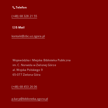
Telefon
(+48) 68 328 21 55
E-Mail
kontakt@zbc.uz.zgora.pl
Wojewódzka i Miejska Biblioteka Publiczna
im. C. Norwida w Zielonej Górze
al. Wojska Polskiego 9
65-077 Zielona Góra
(+48) 68 453 26 06
p.karp@biblioteka.zgora.pl