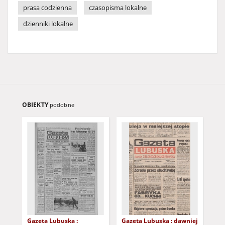
prasa codzienna
czasopisma lokalne
dzienniki lokalne
OBIEKTY
podobne
Gazeta Lubuska :
Gazeta Lubuska : dawniej
Gaz