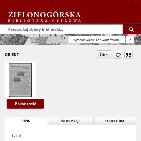
Wyszukiwanie zaawansowane
?
OBIEKT
Pokaż treść
OPIS
INFORMACJE
STRUKTURA
Tytuł: