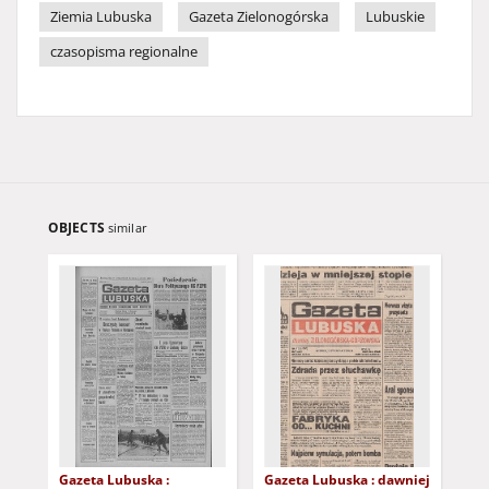
Ziemia Lubuska
Gazeta Zielonogórska
Lubuskie
czasopisma regionalne
OBJECTS
similar
Gazeta Lubuska :
Gazeta Lubuska : dawniej
Gaz