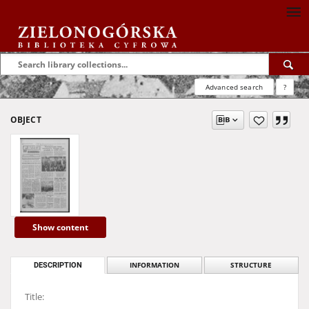
Advanced search
?
OBJECT
Show content
DESCRIPTION
INFORMATION
STRUCTURE
Title: