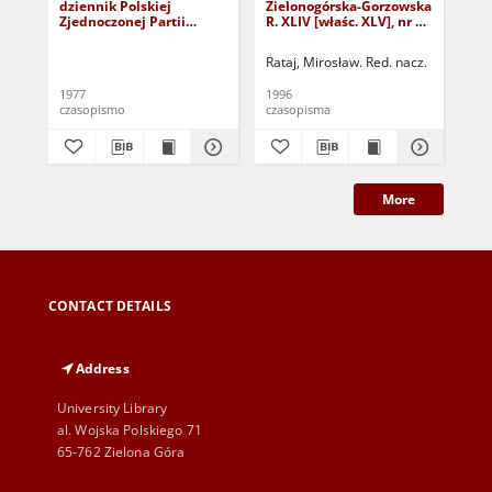
dziennik Polskiej
Zielonogórska-Gorzowska
Zi
Zjednoczonej Partii
R. XLIV [właśc. XLV], nr 52
R. 
Robotniczej : Zielona
(1 marca 1996). - Wyd. 1
(23
Góra - Gorzów R. XXVI Nr
Rataj, Mirosław. Red. nacz.
Rat
43 (23 lutego 1977). -
Wyd. A
1977
1996
199
czasopismo
czasopisma
cza
More
CONTACT DETAILS
Address
University Library
al. Wojska Polskiego 71
65-762 Zielona Góra