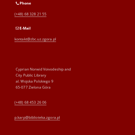
Phone
(+48) 68 328 21 55
E-Mail
kontakt@zbc.uz.zgora.pl
Cyprian Norwid Voivodeship and
City Public Library
al. Wojska Polskiego 9
65-077 Zielona Góra
(+48) 68 453 26 06
p.karp@biblioteka.zgora.pl