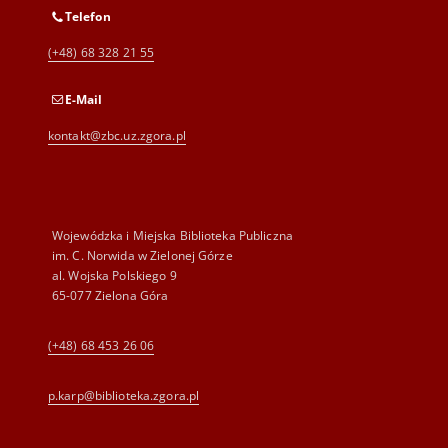
Telefon
(+48) 68 328 21 55
E-Mail
kontakt@zbc.uz.zgora.pl
Wojewódzka i Miejska Biblioteka Publiczna
im. C. Norwida w Zielonej Górze
al. Wojska Polskiego 9
65-077 Zielona Góra
(+48) 68 453 26 06
p.karp@biblioteka.zgora.pl