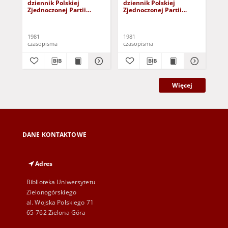
dziennik Polskiej
dziennik Polskiej
dzi
Zjednoczonej Partii
Zjednoczonej Partii
Zje
Robotniczej : Zielona
Robotniczej : Zielona
Rob
Góra - Gorzów R. XXIX Nr
Góra - Gorzów R. XXIX Nr
Gór
241 (3 grudnia 1981). -
236 (26 listopada 1981). -
231
1981
1981
198
Wyd. A
Wyd. A
Wy
czasopisma
czasopisma
cza
Więcej
DANE KONTAKTOWE
Adres
Biblioteka Uniwersytetu
Zielonogórskiego
al. Wojska Polskiego 71
65-762 Zielona Góra