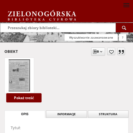
Wyszukiwanie zaawansowane
?
OBIEKT
Pokaż treść
OPIS
INFORMACJE
STRUKTURA
Tytuł: