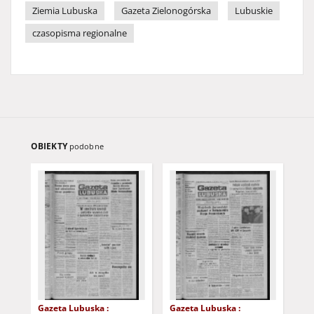
Ziemia Lubuska
Gazeta Zielonogórska
Lubuskie
czasopisma regionalne
OBIEKTY
podobne
Gazeta Lubuska :
Gazeta Lubuska :
Gaz