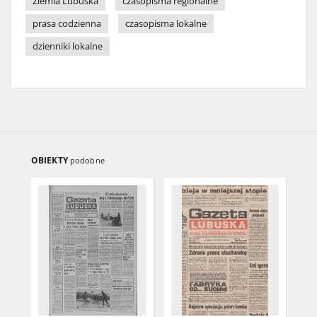
Ziemia Lubuska
czasopisma regionalne
prasa codzienna
czasopisma lokalne
dzienniki lokalne
OBIEKTY
podobne