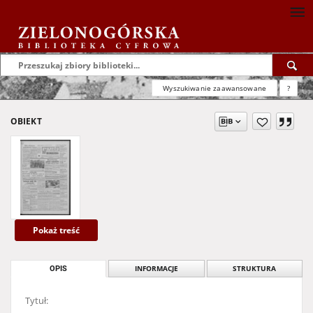
Wyszukiwanie zaawansowane
?
OBIEKT
Pokaż treść
OPIS
INFORMACJE
STRUKTURA
Tytuł: