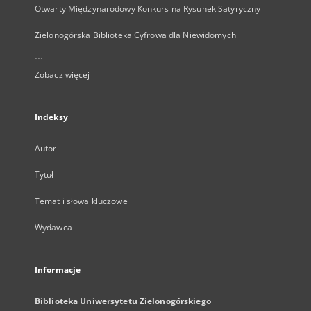
Otwarty Międzynarodowy Konkurs na Rysunek Satyryczny
Zielonogórska Biblioteka Cyfrowa dla Niewidomych
...
Zobacz więcej
Indeksy
Autor
Tytuł
Temat i słowa kluczowe
Wydawca
Informacje
Biblioteka Uniwersytetu Zielonogórskiego