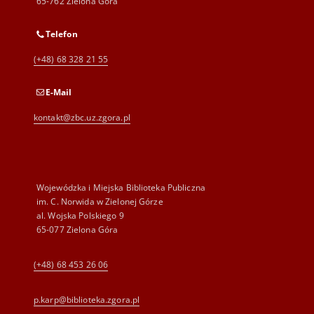
65-762 Zielona Góra
Telefon
(+48) 68 328 21 55
E-Mail
kontakt@zbc.uz.zgora.pl
Wojewódzka i Miejska Biblioteka Publiczna
im. C. Norwida w Zielonej Górze
al. Wojska Polskiego 9
65-077 Zielona Góra
(+48) 68 453 26 06
p.karp@biblioteka.zgora.pl