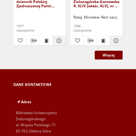
dziennik Polskiej
Zielonogórska-Gorzowska
Zi
Zjednoczonej Partii
R. XLIV [właśc. XLV], nr 52
R. 
Robotniczej : Zielona
(1 marca 1996). - Wyd. 1
(23
Góra - Gorzów R. XXVI Nr
Rataj, Mirosław. Red. nacz.
Rat
43 (23 lutego 1977). -
Wyd. A
1977
1996
199
czasopismo
czasopisma
cza
Więcej
DANE KONTAKTOWE
Adres
Biblioteka Uniwersytetu
Zielonogórskiego
al. Wojska Polskiego 71
65-762 Zielona Góra