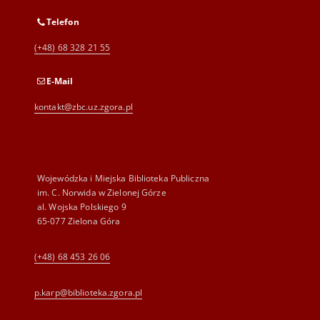
Telefon
(+48) 68 328 21 55
E-Mail
kontakt@zbc.uz.zgora.pl
Wojewódzka i Miejska Biblioteka Publiczna
im. C. Norwida w Zielonej Górze
al. Wojska Polskiego 9
65-077 Zielona Góra
(+48) 68 453 26 06
p.karp@biblioteka.zgora.pl