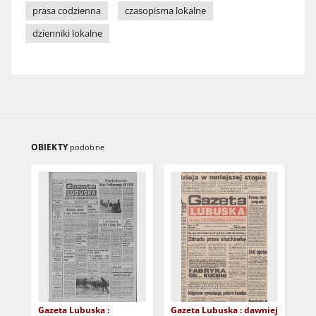
prasa codzienna
czasopisma lokalne
dzienniki lokalne
OBIEKTY
podobne
Gazeta Lubuska :
Gazeta Lubuska : dawniej
Gaz