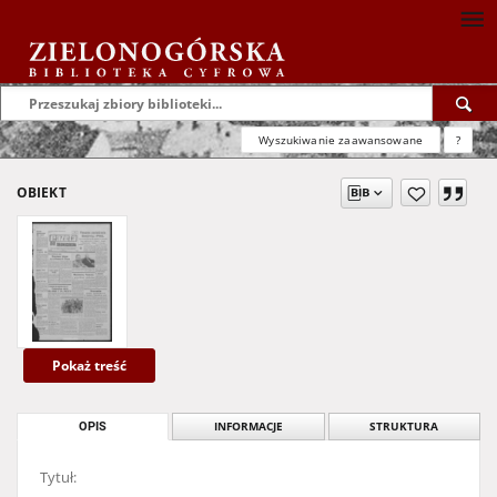
Wyszukiwanie zaawansowane
?
OBIEKT
Pokaż treść
OPIS
INFORMACJE
STRUKTURA
Tytuł: