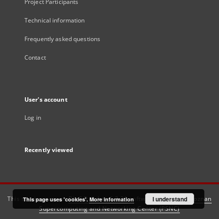
Project Participants
Technical information
Frequently asked questions
Contact
User's account
Log in
Recently viewed
This service runs on
DInGO dLibra 6.3.21
software created by
I understand
Poznan
This page uses 'cookies'.
More information
Supercomputing and Networking Center (PSNC)