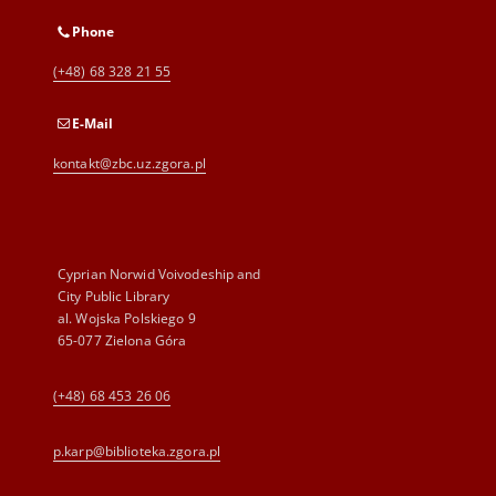
Phone
(+48) 68 328 21 55
E-Mail
kontakt@zbc.uz.zgora.pl
Cyprian Norwid Voivodeship and
City Public Library
al. Wojska Polskiego 9
65-077 Zielona Góra
(+48) 68 453 26 06
p.karp@biblioteka.zgora.pl