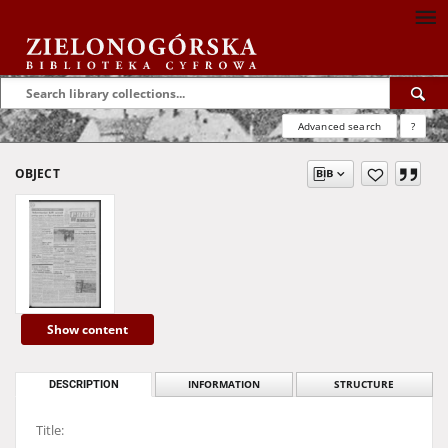
Advanced search
?
OBJECT
Show content
DESCRIPTION
INFORMATION
STRUCTURE
Title: