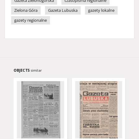
Gazeta Zielonogórska
czasopisma regionalne
Zielona Góra
Gazeta Lubuska
gazety lokalne
gazety regionalne
OBJECTS
similar