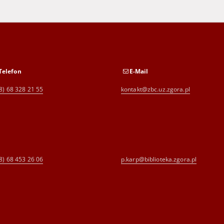
Telefon
E-Mail
8) 68 328 21 55
kontakt@zbc.uz.zgora.pl
8) 68 453 26 06
p.karp@biblioteka.zgora.pl