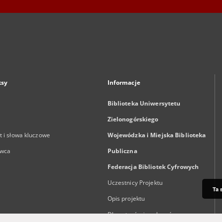
ksy
Informacje
Biblioteka Uniwersytetu
Zielonogórskiego
 i słowa kluczowe
Wojewódzka i Miejska Biblioteka
wca
Publiczna
Federacja Bibliotek Cyfrowych
Uczestnicy Projektu
Ta 
Opis projektu
Dla autorów i wydawców