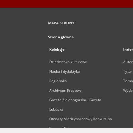
MAPA STRONY
Strona główna
Kolekcje
Inde
Dziedzictwo kulturowe
Autor
Nauka i dydaktyka
Tytuł
Regionalia
Temat
Archiwum Kresowe
Wyda
Gazeta Zielonogórska - Gazeta
Lubuska
Otwarty Międzynarodowy Konkurs na
Rysunek Satyryczny