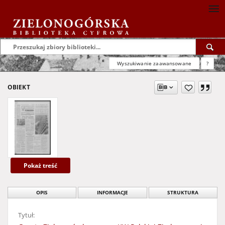
Wyszukiwanie zaawansowane
?
OBIEKT
Pokaż treść
OPIS
INFORMACJE
STRUKTURA
Tytuł: