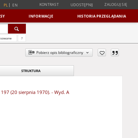
KONTRAST
ZALOGUJ SIĘ
UDOSTĘPNIJ
PL
EN
SY
INFORMACJE
HISTORIA PRZEGLĄDANIA
nsowane
?
Pobierz opis bibliograficzny
STRUKTURA
 197 (20 sierpnia 1970). - Wyd. A