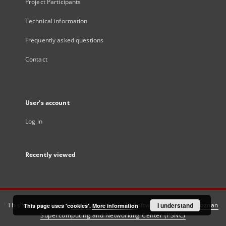
Project Participants
Technical information
Frequently asked questions
Contact
User's account
Log in
Recently viewed
This service runs on
DInGO dLibra 6.3.21
software created by
I understand
Poznan
This page uses 'cookies'.
More information
Supercomputing and Networking Center (PSNC)