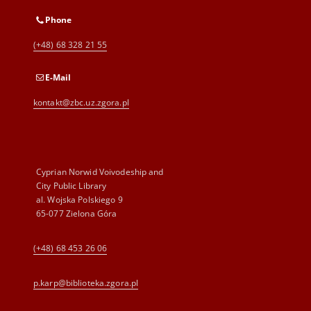
Phone
(+48) 68 328 21 55
E-Mail
kontakt@zbc.uz.zgora.pl
Cyprian Norwid Voivodeship and
City Public Library
al. Wojska Polskiego 9
65-077 Zielona Góra
(+48) 68 453 26 06
p.karp@biblioteka.zgora.pl