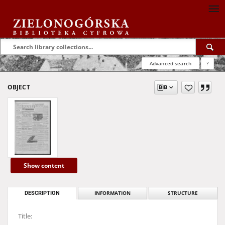
Advanced search
?
OBJECT
Show content
DESCRIPTION
INFORMATION
STRUCTURE
Title: