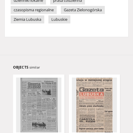
dzienniki lokalne
prasa codzienna
czasopisma regionalne
Gazeta Zielonogórska
Ziemia Lubuska
Lubuskie
OBJECTS
similar