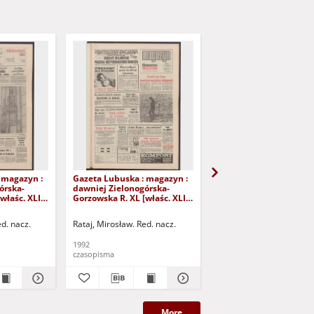
 magazyn :
Gazeta Lubuska : magazyn :
Gazeta Lubuska : maga
órska-
dawniej Zielonogórska-
dawniej Zielonogórska
właśc. XLI],
Gorzowska R. XL [właśc. XLI],
Gorzowska R. XL [właśc.
iernika
nr 226 (26/27 września 1992).
nr 250 (24/25 paździer
- Wyd. 1
1992). - Wyd. 1
ed. nacz.
Rataj, Mirosław. Red. nacz.
Rataj, Mirosław. Red. nac
1992
1992
czasopisma
czasopisma
More