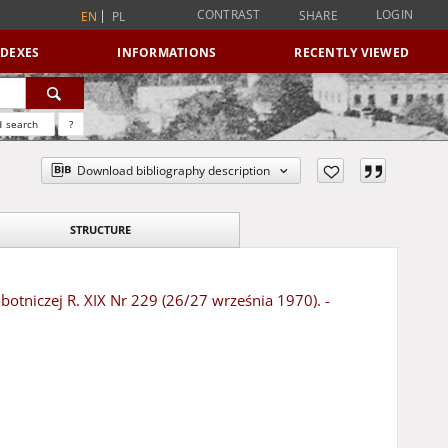
CONTRAST
LOGIN
SHARE
EN
PL
NDEXES
INFORMATIONS
RECENTLY VIEWED
 search
?
Download bibliography description
STRUCTURE
botniczej R. XIX Nr 229 (26/27 września 1970). -