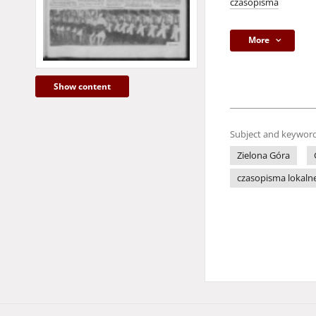
czasopisma
More
Show content
Subject and keyword
Zielona Góra
czasopisma lokaln