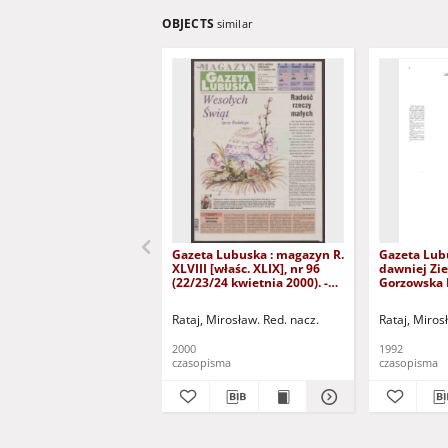
OBJECTS
similar
Gazeta Lubuska : magazyn R.
Gazeta Lub
XLVIII [właśc. XLIX], nr 96
dawniej Zie
(22/23/24 kwietnia 2000). -
Gorzowska R
Wyd. A
nr 300 (23/
grudnia 199
Rataj, Mirosław. Red. nacz.
Rataj, Miros
2000
1992
czasopisma
czasopisma