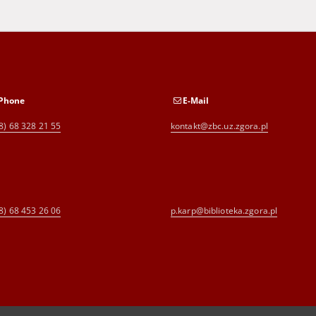
Phone
E-Mail
8) 68 328 21 55
kontakt@zbc.uz.zgora.pl
8) 68 453 26 06
p.karp@biblioteka.zgora.pl