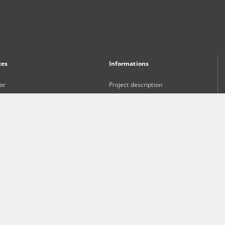
xes
Informations
or
Project description
Project Participants
ct and Keywords
Technical information
sher
Frequently asked questions
Contact