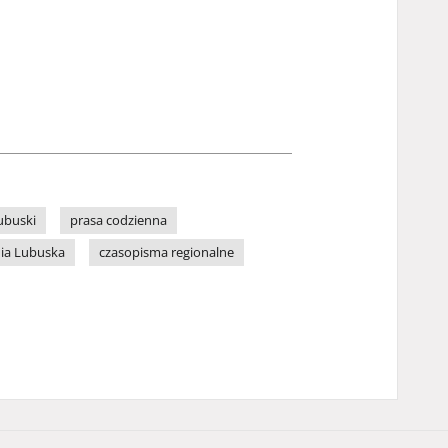
ubuski
prasa codzienna
ia Lubuska
czasopisma regionalne