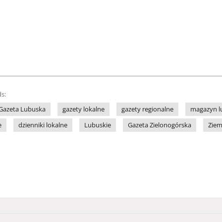
s:
Gazeta Lubuska
gazety lokalne
gazety regionalne
magazyn l
e
dzienniki lokalne
Lubuskie
Gazeta Zielonogórska
Ziem