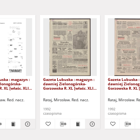
uska : magazyn :
Gazeta Lubuska : magazyn :
Gazeta Lubuska :
lonogórska-
dawniej Zielonogórska-
dawniej Zielonog
. XL [właśc. XLI],
Gorzowska R. XL [właśc. XLI],
Gorzowska R. XL [
24/25/26/27
nr 238 (10/11 października
nr 232 (3/4 paźdz
2). - Wyd. 1
1992). - Wyd. 1
1992). - Wyd. 1
ław. Red. nacz.
Rataj, Mirosław. Red. nacz.
Rataj, Mirosław. R
1992
1992
czasopisma
czasopisma