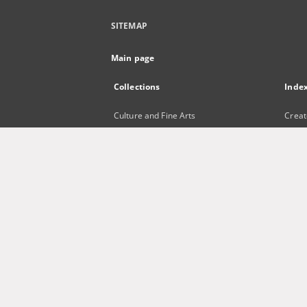
SITEMAP
Main page
Collections
Inde
Culture and Fine Arts
Creat
Science and Teaching
Title
Regional Materials
Subje
Border Archive
Publi
Gazeta Zielonogórska - Gazeta
Lubuska
International Open Cartoon Contest
Digital Library Zielona Gora for the
Blind