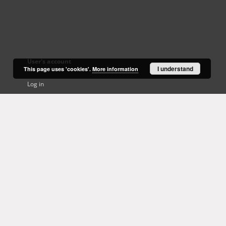
User's account
I understand
This page uses 'cookies'.
More information
Log in
Recently viewed