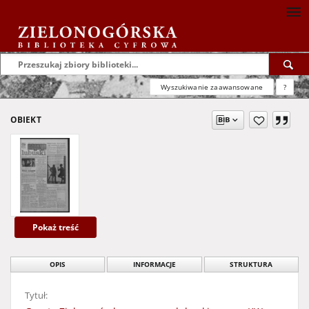
Wyszukiwanie zaawansowane
?
OBIEKT
Pokaż treść
OPIS
INFORMACJE
STRUKTURA
Tytuł: