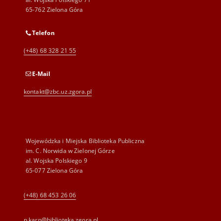
65-762 Zielona Góra
Telefon
(+48) 68 328 21 55
E-Mail
kontakt@zbc.uz.zgora.pl
Wojewódzka i Miejska Biblioteka Publiczna
im. C. Norwida w Zielonej Górze
al. Wojska Polskiego 9
65-077 Zielona Góra
(+48) 68 453 26 06
p.karp@biblioteka.zgora.pl