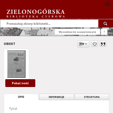
Wyszukiwanie zaawansowane
?
OBIEKT
Pokaż treść
OPIS
INFORMACJE
STRUKTURA
Tytuł: