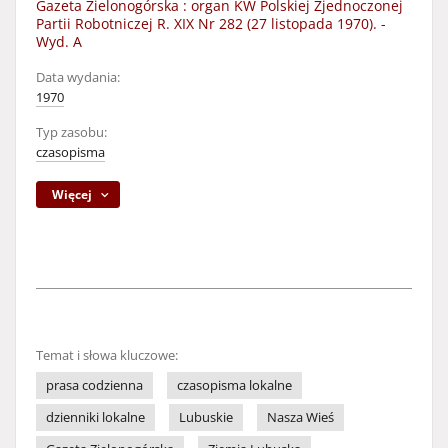
Gazeta Zielonogórska : organ KW Polskiej Zjednoczonej
Partii Robotniczej R. XIX Nr 282 (27 listopada 1970). -
Wyd. A
Data wydania:
1970
Typ zasobu:
czasopisma
Więcej
Temat i słowa kluczowe:
prasa codzienna
czasopisma lokalne
dzienniki lokalne
Lubuskie
Nasza Wieś