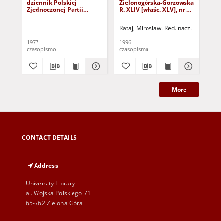
dziennik Polskiej
Zielonogórska-Gorzowska
Zi
Zjednoczonej Partii
R. XLIV [właśc. XLV], nr 52
R. 
Robotniczej : Zielona
(1 marca 1996). - Wyd. 1
(23
Góra - Gorzów R. XXVI Nr
Rataj, Mirosław. Red. nacz.
Rat
43 (23 lutego 1977). -
Wyd. A
1977
1996
199
czasopismo
czasopisma
cza
More
CONTACT DETAILS
Address
University Library
al. Wojska Polskiego 71
65-762 Zielona Góra