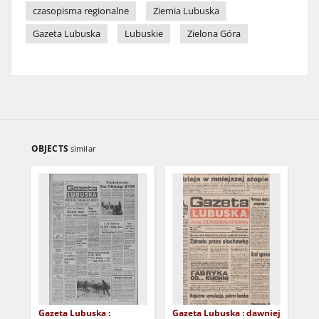
czasopisma regionalne
Ziemia Lubuska
Gazeta Lubuska
Lubuskie
Zielona Góra
OBJECTS
similar
Gazeta Lubuska :
Gazeta Lubuska : dawniej
Gaz