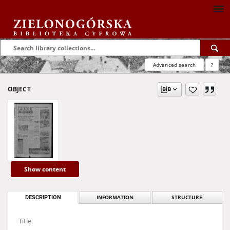
Advanced search
?
OBJECT
Show content
DESCRIPTION
INFORMATION
STRUCTURE
Title: