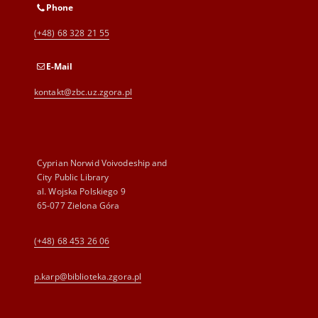
Phone
(+48) 68 328 21 55
E-Mail
kontakt@zbc.uz.zgora.pl
Cyprian Norwid Voivodeship and
City Public Library
al. Wojska Polskiego 9
65-077 Zielona Góra
(+48) 68 453 26 06
p.karp@biblioteka.zgora.pl