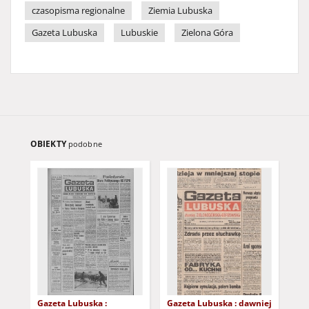
czasopisma regionalne
Ziemia Lubuska
Gazeta Lubuska
Lubuskie
Zielona Góra
OBIEKTY
podobne
Gazeta Lubuska :
Gazeta Lubuska : dawniej
Gaz