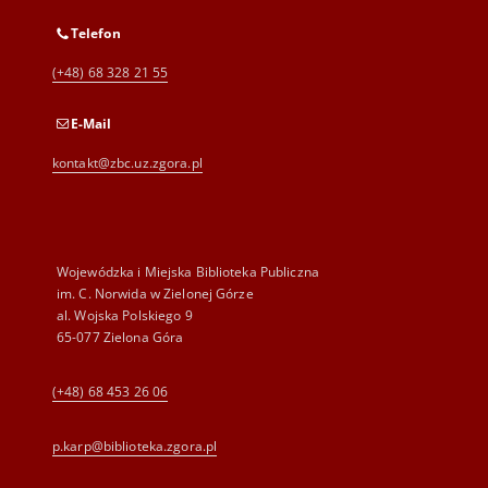
Telefon
(+48) 68 328 21 55
E-Mail
kontakt@zbc.uz.zgora.pl
Wojewódzka i Miejska Biblioteka Publiczna
im. C. Norwida w Zielonej Górze
al. Wojska Polskiego 9
65-077 Zielona Góra
(+48) 68 453 26 06
p.karp@biblioteka.zgora.pl