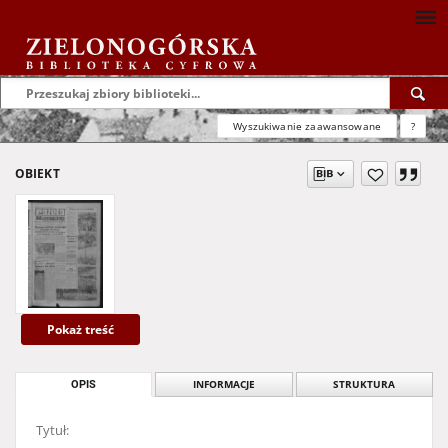
Wyszukiwanie zaawansowane
?
OBIEKT
Pokaż treść
OPIS
INFORMACJE
STRUKTURA
Tytuł: