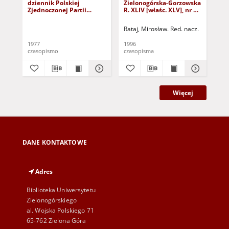
dziennik Polskiej
Zielonogórska-Gorzowska
Zi
Zjednoczonej Partii
R. XLIV [właśc. XLV], nr 52
R. 
Robotniczej : Zielona
(1 marca 1996). - Wyd. 1
(23
Góra - Gorzów R. XXVI Nr
Rataj, Mirosław. Red. nacz.
Rat
43 (23 lutego 1977). -
Wyd. A
1977
1996
199
czasopismo
czasopisma
cza
Więcej
DANE KONTAKTOWE
Adres
Biblioteka Uniwersytetu
Zielonogórskiego
al. Wojska Polskiego 71
65-762 Zielona Góra