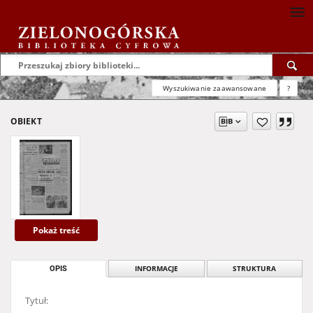
Wyszukiwanie zaawansowane
?
OBIEKT
Pokaż treść
OPIS
INFORMACJE
STRUKTURA
Tytuł: