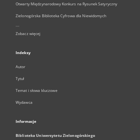
Otwarty Międzynarodowy Konkurs na Rysunek Satyryczny
Zielonogórska Biblioteka Cyfrowa dla Niewidomych
...
Zobacz więcej
Indeksy
Autor
Tytuł
Temat i słowa kluczowe
Wydawca
Informacje
Biblioteka Uniwersytetu Zielonogórskiego