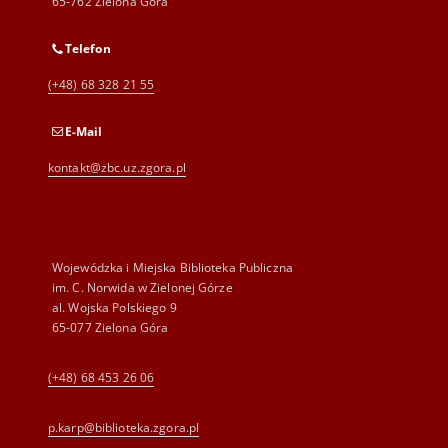
65-762 Zielona Góra
Telefon
(+48) 68 328 21 55
E-Mail
kontakt@zbc.uz.zgora.pl
Wojewódzka i Miejska Biblioteka Publiczna
im. C. Norwida w Zielonej Górze
al. Wojska Polskiego 9
65-077 Zielona Góra
(+48) 68 453 26 06
p.karp@biblioteka.zgora.pl