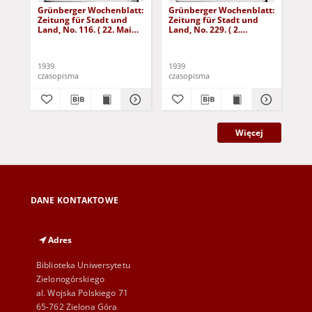
Grünberger Wochenblatt:
Grünberger Wochenblatt:
Gr
Zeitung für Stadt und
Zeitung für Stadt und
Zei
Land, No. 116. ( 22. Mai
Land, No. 229. ( 2.
Lan
1939)
Oktober 1939)
De
1939
1939
192
czasopisma
czasopisma
cza
Więcej
DANE KONTAKTOWE
Adres
Biblioteka Uniwersytetu
Zielonogórskiego
al. Wojska Polskiego 71
65-762 Zielona Góra