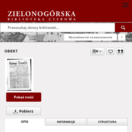
Wyszukiwanie zaawansowane
?
OBIEKT
Pokaż treść
Pobierz
OPIS
INFORMACJE
STRUKTURA