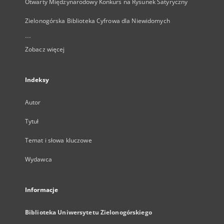
Otwarty Międzynarodowy Konkurs na Rysunek Satyryczny
Zielonogórska Biblioteka Cyfrowa dla Niewidomych
...
Zobacz więcej
Indeksy
Autor
Tytuł
Temat i słowa kluczowe
Wydawca
Informacje
Biblioteka Uniwersytetu Zielonogórskiego