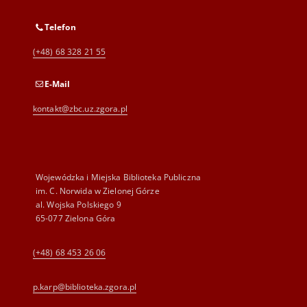
Telefon
(+48) 68 328 21 55
E-Mail
kontakt@zbc.uz.zgora.pl
Wojewódzka i Miejska Biblioteka Publiczna
im. C. Norwida w Zielonej Górze
al. Wojska Polskiego 9
65-077 Zielona Góra
(+48) 68 453 26 06
p.karp@biblioteka.zgora.pl