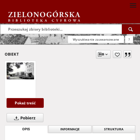
Wyszukiwanie zaawansowane
?
OBIEKT
Pokaż treść
Pobierz
OPIS
INFORMACJE
STRUKTURA