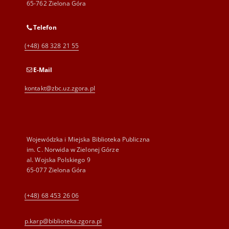
65-762 Zielona Góra
Telefon
(+48) 68 328 21 55
E-Mail
kontakt@zbc.uz.zgora.pl
Wojewódzka i Miejska Biblioteka Publiczna
im. C. Norwida w Zielonej Górze
al. Wojska Polskiego 9
65-077 Zielona Góra
(+48) 68 453 26 06
p.karp@biblioteka.zgora.pl