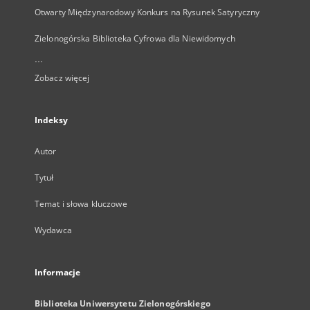
Otwarty Międzynarodowy Konkurs na Rysunek Satyryczny
Zielonogórska Biblioteka Cyfrowa dla Niewidomych
...
Zobacz więcej
Indeksy
Autor
Tytuł
Temat i słowa kluczowe
Wydawca
Informacje
Biblioteka Uniwersytetu Zielonogórskiego