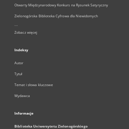
Otwarty Międzynarodowy Konkurs na Rysunek Satyryczny
Zielonogórska Biblioteka Cyfrowa dla Niewidomych
...
Zobacz więcej
Indeksy
Autor
Tytuł
Temat i słowa kluczowe
Wydawca
Informacje
Biblioteka Uniwersytetu Zielonogórskiego