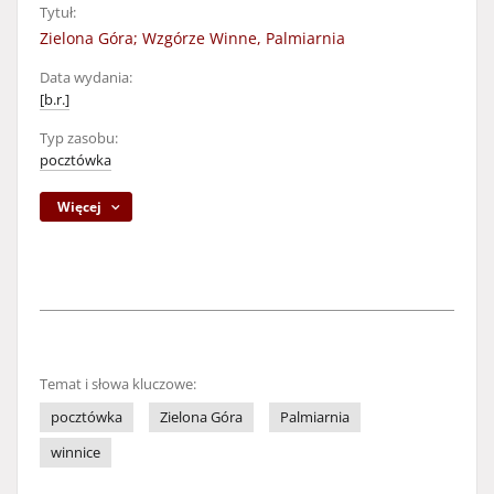
Tytuł:
Zielona Góra; Wzgórze Winne, Palmiarnia
Data wydania:
[b.r.]
Typ zasobu:
pocztówka
Więcej
Temat i słowa kluczowe:
pocztówka
Zielona Góra
Palmiarnia
winnice