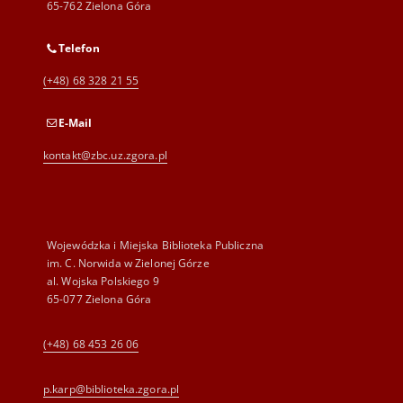
65-762 Zielona Góra
Telefon
(+48) 68 328 21 55
E-Mail
kontakt@zbc.uz.zgora.pl
Wojewódzka i Miejska Biblioteka Publiczna
im. C. Norwida w Zielonej Górze
al. Wojska Polskiego 9
65-077 Zielona Góra
(+48) 68 453 26 06
p.karp@biblioteka.zgora.pl