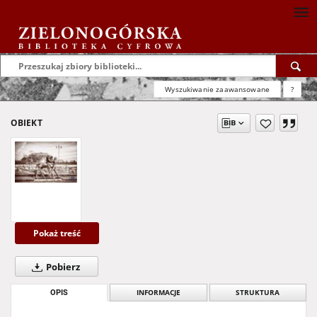
Wyszukiwanie zaawansowane
?
OBIEKT
Pokaż treść
Pobierz
OPIS
INFORMACJE
STRUKTURA