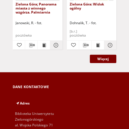
Zielona Góra; Panorama
Zielona Góra: Widok
Zie
miasta z winnego
ogólny
"P
wzgórza. Palmiarnia
Janowski, R. - fot.
Dohnalik, T. - fot.
Kra
[b.r.]
pocztówka
pocztówka
poc
Więcej
DANE KONTAKTOWE
Adres
Biblioteka Uniwersytetu
Zielonogórskiego
al. Wojska Polskiego 71