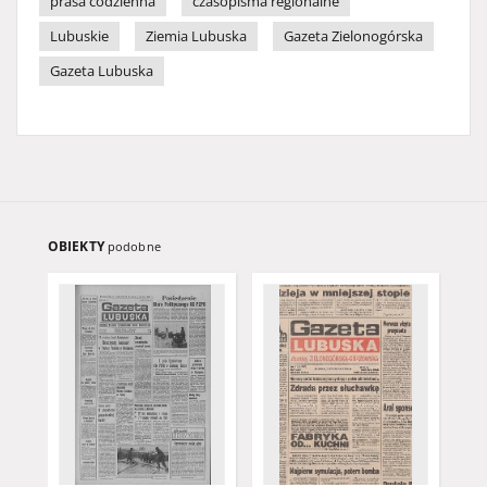
prasa codzienna
czasopisma regionalne
Lubuskie
Ziemia Lubuska
Gazeta Zielonogórska
Gazeta Lubuska
OBIEKTY
podobne