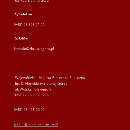
65-762 Zielona Góra
Telefon
(+48) 68 328 21 55
E-Mail
kontakt@zbc.uz.zgora.pl
Wojewódzka i Miejska Biblioteka Publiczna
im. C. Norwida w Zielonej Górze
al. Wojska Polskiego 9
65-077 Zielona Góra
(+48) 68 453 26 06
p.karp@biblioteka.zgora.pl