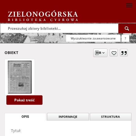
Wyszukiwanie zaawansowane
?
OBIEKT
Pokaż treść
OPIS
INFORMACJE
STRUKTURA
Tytuł: