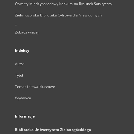
Otwarty Międzynarodowy Konkurs na Rysunek Satyryczny
Zielonogórska Biblioteka Cyfrowa dla Niewidomych
...
Zobacz więcej
Indeksy
Autor
Tytuł
Temat i słowa kluczowe
Wydawca
Informacje
Biblioteka Uniwersytetu Zielonogórskiego