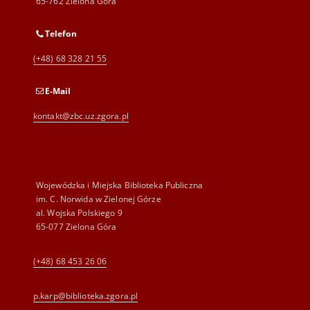
65-762 Zielona Góra
Telefon
(+48) 68 328 21 55
E-Mail
kontakt@zbc.uz.zgora.pl
Wojewódzka i Miejska Biblioteka Publiczna
im. C. Norwida w Zielonej Górze
al. Wojska Polskiego 9
65-077 Zielona Góra
(+48) 68 453 26 06
p.karp@biblioteka.zgora.pl