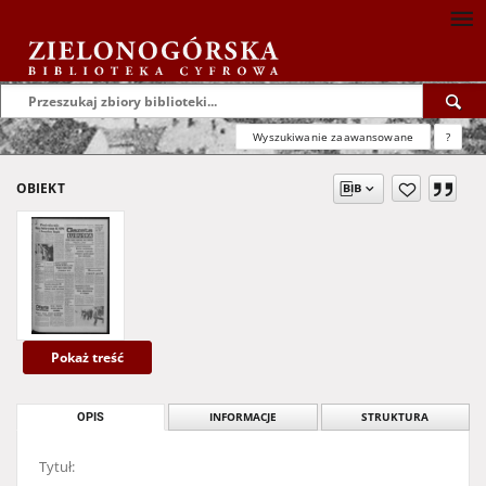
Wyszukiwanie zaawansowane
?
OBIEKT
Pokaż treść
OPIS
INFORMACJE
STRUKTURA
Tytuł: