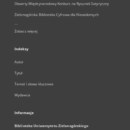
Otwarty Międzynarodowy Konkurs na Rysunek Satyryczny
Zielonogórska Biblioteka Cyfrowa dla Niewidomych
...
Zobacz więcej
Indeksy
Autor
Tytuł
Temat i słowa kluczowe
Wydawca
Informacje
Biblioteka Uniwersytetu Zielonogórskiego