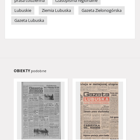
prasa codzienna
czasopisma regionalne
Lubuskie
Ziemia Lubuska
Gazeta Zielonogórska
Gazeta Lubuska
OBIEKTY
podobne