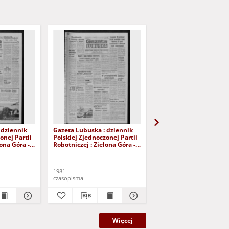
 dziennik
Gazeta Lubuska : dziennik
Gazeta Lubuska : dzie
onej Partii
Polskiej Zjednoczonej Partii
Polskiej Zjednoczonej P
lona Góra -
Robotniczej : Zielona Góra -
Robotniczej : Zielona G
r 226 (12
Gorzów R. XXIX Nr 221 (5
Gorzów R. XXIX Nr 216 
- Wyd. A
listopada 1981). - Wyd. A
października 1981). - W
1981
1981
czasopisma
czasopisma
Więcej