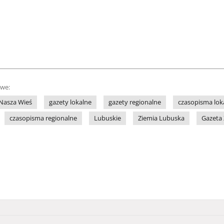
owe:
Nasza Wieś
gazety lokalne
gazety regionalne
czasopisma lok
czasopisma regionalne
Lubuskie
Ziemia Lubuska
Gazeta 