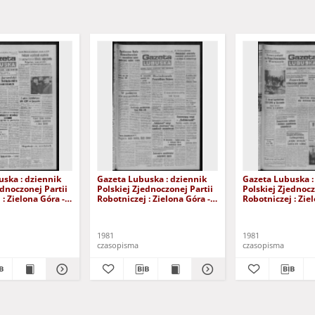
ska : dziennik
Gazeta Lubuska : dziennik
Gazeta Lubuska :
ednoczonej Partii
Polskiej Zjednoczonej Partii
Polskiej Zjednocz
: Zielona Góra -
Robotniczej : Zielona Góra -
Robotniczej : Zie
XIX Nr 236 (26
Gorzów R. XXIX Nr 231 (19
Gorzów R. XXIX N
981). - Wyd. A
listopada 1981). - Wyd. A
listopada 1981). 
1981
1981
czasopisma
czasopisma