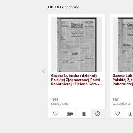
OBIEKTY
podobne
Gazeta Lubuska : dziennik
Gazeta Lubu
Polskiej Zjednoczonej Partii
Polskiej Zj
Robotniczej : Zielona Góra -
Robotniczej 
Gorzów R. XXIX Nr 241 (3
Gorzów R. X
grudnia 1981). - Wyd. A
listopada 1
1981
1981
czasopisma
czasopisma