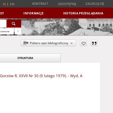
KONTRAST
ZALOGUJ SIĘ
UDOSTĘPNIJ
PL
EN
SY
INFORMACJE
HISTORIA PRZEGLĄDANIA
nsowane
?
Pobierz opis bibliograficzny
STRUKTURA
 Gorzów R. XXVII Nr 30 (9 lutego 1979). - Wyd. A