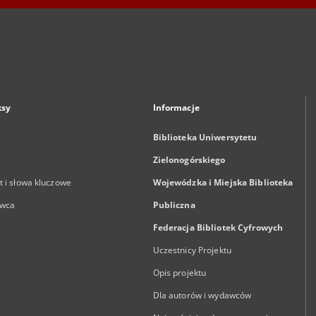
ksy
Informacje
Biblioteka Uniwersytetu
Zielonogórskiego
 i słowa kluczowe
Wojewódzka i Miejska Biblioteka
wca
Publiczna
Federacja Bibliotek Cyfrowych
Uczestnicy Projektu
Opis projektu
Dla autorów i wydawców