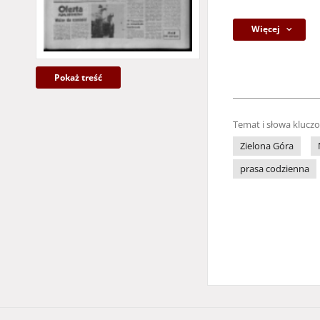
Więcej
Pokaż treść
Temat i słowa klucz
Zielona Góra
prasa codzienna