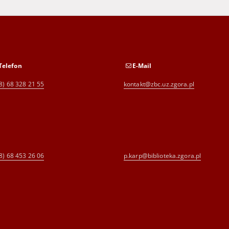
Telefon
E-Mail
8) 68 328 21 55
kontakt@zbc.uz.zgora.pl
8) 68 453 26 06
p.karp@biblioteka.zgora.pl