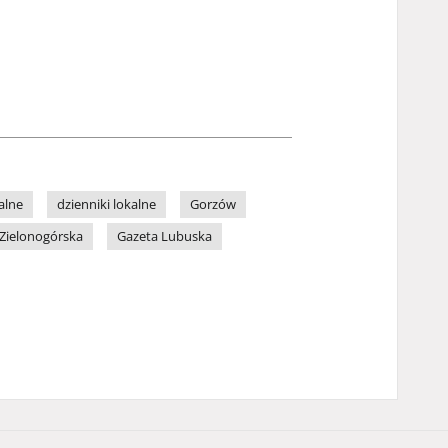
alne
dzienniki lokalne
Gorzów
Zielonogórska
Gazeta Lubuska