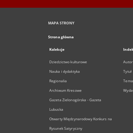
MAPA STRONY
Strona główna
Kolekcje
Inde
Dziedzictwo kulturowe
Autor
Nauka i dydaktyka
Tytuł
Regionalia
Temat
Archiwum Kresowe
Wyda
Gazeta Zielonogórska - Gazeta
Lubuska
Otwarty Międzynarodowy Konkurs na
Rysunek Satyryczny