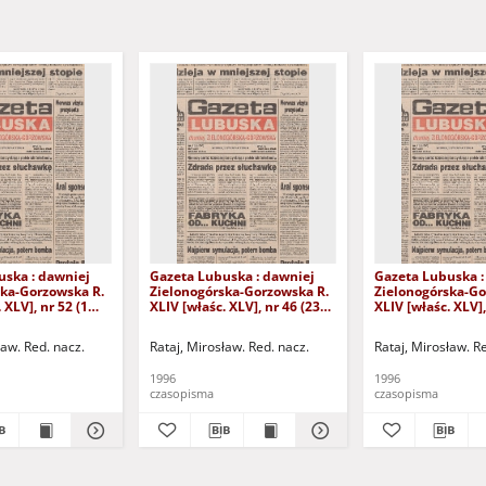
uska : dawniej
Gazeta Lubuska : dawniej
Gazeta Lubuska :
ska-Gorzowska R.
Zielonogórska-Gorzowska R.
Zielonogórska-Go
 XLV], nr 52 (1
XLIV [właśc. XLV], nr 46 (23
XLIV [właśc. XLV],
. - Wyd. 1
lutego 1996). - Wyd. 1
lutego 1996). - W
ław. Red. nacz.
Rataj, Mirosław. Red. nacz.
Rataj, Mirosław. R
1996
1996
czasopisma
czasopisma