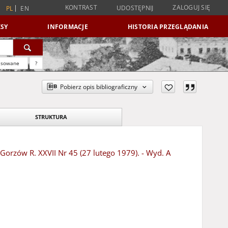
KONTRAST
ZALOGUJ SIĘ
UDOSTĘPNIJ
PL
EN
SY
INFORMACJE
HISTORIA PRZEGLĄDANIA
nsowane
?
Pobierz opis bibliograficzny
STRUKTURA
 Gorzów R. XXVII Nr 45 (27 lutego 1979). - Wyd. A