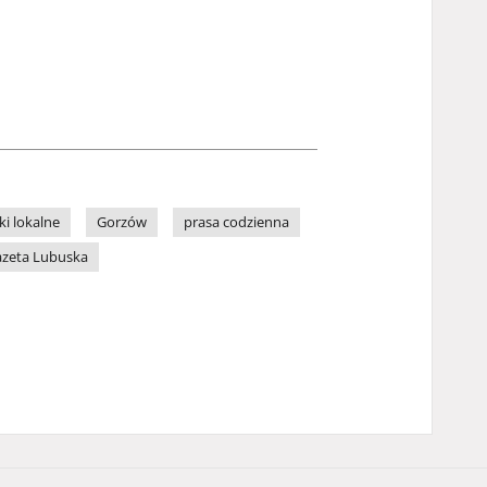
ki lokalne
Gorzów
prasa codzienna
zeta Lubuska