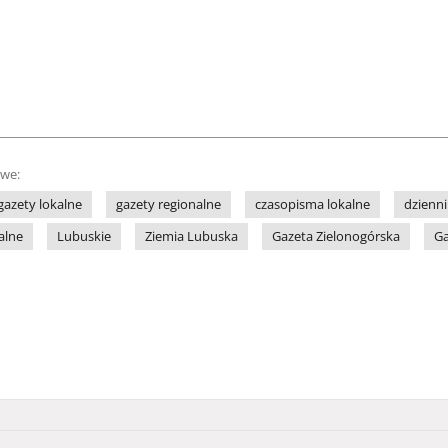
owe:
gazety lokalne
gazety regionalne
czasopisma lokalne
dzienni
alne
Lubuskie
Ziemia Lubuska
Gazeta Zielonogórska
Ga