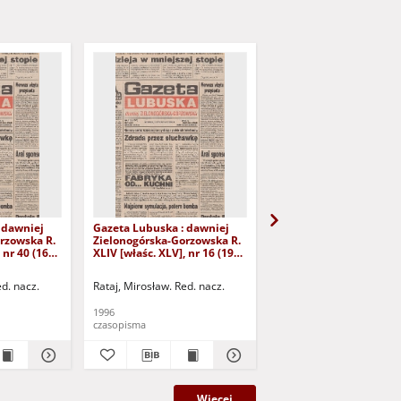
 dawniej
Gazeta Lubuska : dawniej
Gazeta Lubuska : dawn
rzowska R.
Zielonogórska-Gorzowska R.
Zielonogórska-Gorzows
 nr 40 (16
XLIV [właśc. XLV], nr 16 (19
XLI [właśc. XLII], nr 281
yd. 1
stycznia 1996). - Wyd. 1
grudnia 1993). - Wyd 1
ed. nacz.
Rataj, Mirosław. Red. nacz.
Rataj, Mirosław. Red. nac
1996
1993
czasopisma
czasopisma
Więcej