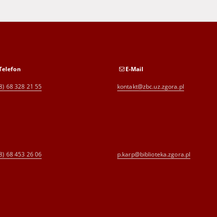
Telefon
E-Mail
8) 68 328 21 55
kontakt@zbc.uz.zgora.pl
8) 68 453 26 06
p.karp@biblioteka.zgora.pl