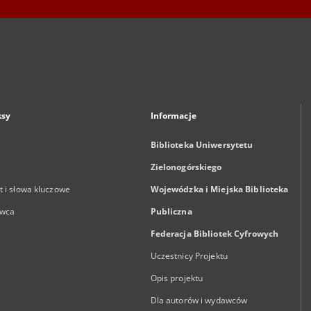
ksy
Informacje
Biblioteka Uniwersytetu
Zielonogórskiego
 i słowa kluczowe
Wojewódzka i Miejska Biblioteka
wca
Publiczna
Federacja Bibliotek Cyfrowych
Uczestnicy Projektu
Opis projektu
Dla autorów i wydawców