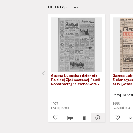
OBIEKTY
podobne
Gazeta Lubuska : dziennik
Gazeta Lub
Polskiej Zjednoczonej Partii
Zielonogór
Robotniczej : Zielona Góra -
XLIV [właśc.
Gorzów R. XXVI Nr 43 (23
marca 1996)
lutego 1977). - Wyd. A
Rataj, Miros
1977
1996
czasopismo
czasopisma