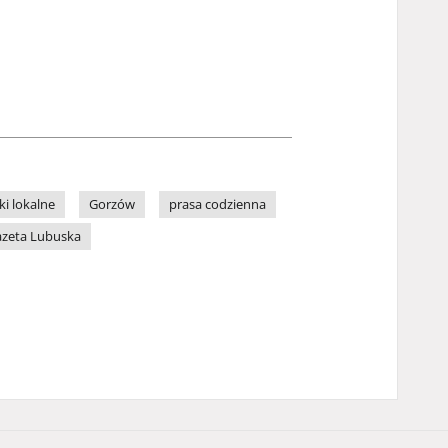
ki lokalne
Gorzów
prasa codzienna
zeta Lubuska