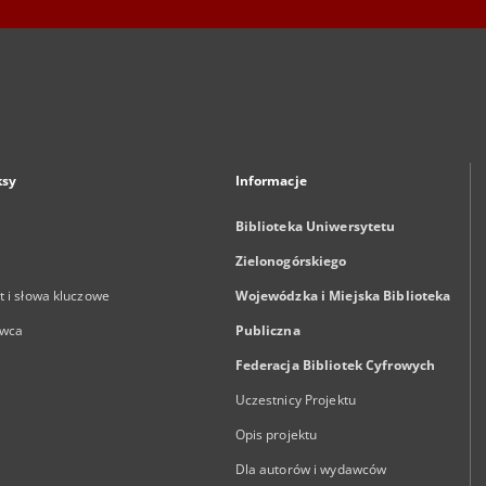
ksy
Informacje
Biblioteka Uniwersytetu
Zielonogórskiego
 i słowa kluczowe
Wojewódzka i Miejska Biblioteka
wca
Publiczna
Federacja Bibliotek Cyfrowych
Uczestnicy Projektu
Opis projektu
Dla autorów i wydawców