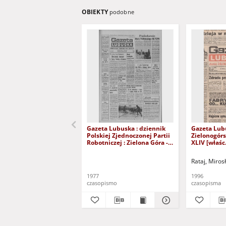
OBIEKTY
podobne
Gazeta Lubuska : dziennik
Gazeta Lub
Polskiej Zjednoczonej Partii
Zielonogór
Robotniczej : Zielona Góra -
XLIV [właśc.
Gorzów R. XXVI Nr 43 (23
marca 1996)
lutego 1977). - Wyd. A
Rataj, Miros
1977
1996
czasopismo
czasopisma