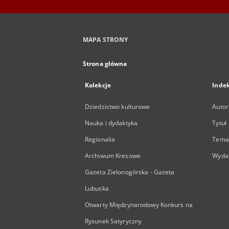
MAPA STRONY
Strona główna
Kolekcje
Inde
Dziedzictwo kulturowe
Autor
Nauka i dydaktyka
Tytuł
Regionalia
Temat
Archiwum Kresowe
Wyda
Gazeta Zielonogórska - Gazeta
Lubuska
Otwarty Międzynarodowy Konkurs na
Rysunek Satyryczny