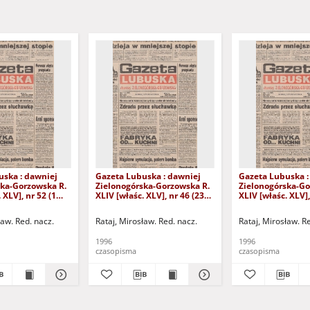
uska : dawniej
Gazeta Lubuska : dawniej
Gazeta Lubuska :
ska-Gorzowska R.
Zielonogórska-Gorzowska R.
Zielonogórska-Go
 XLV], nr 52 (1
XLIV [właśc. XLV], nr 46 (23
XLIV [właśc. XLV],
. - Wyd. 1
lutego 1996). - Wyd. 1
lutego 1996). - W
ław. Red. nacz.
Rataj, Mirosław. Red. nacz.
Rataj, Mirosław. R
1996
1996
czasopisma
czasopisma