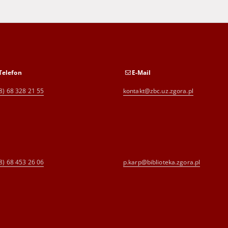
Telefon
E-Mail
8) 68 328 21 55
kontakt@zbc.uz.zgora.pl
8) 68 453 26 06
p.karp@biblioteka.zgora.pl