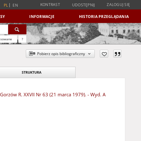
KONTRAST
ZALOGUJ SIĘ
UDOSTĘPNIJ
PL
EN
SY
INFORMACJE
HISTORIA PRZEGLĄDANIA
nsowane
?
Pobierz opis bibliograficzny
STRUKTURA
- Gorzów R. XXVII Nr 63 (21 marca 1979). - Wyd. A