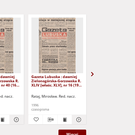
 dawniej
Gazeta Lubuska : dawniej
Gazeta Lubuska : dawn
rzowska R.
Zielonogórska-Gorzowska R.
Zielonogórska-Gorzows
 nr 40 (16
XLIV [właśc. XLV], nr 16 (19
XLI [właśc. XLII], nr 281
yd. 1
stycznia 1996). - Wyd. 1
grudnia 1993). - Wyd 1
ed. nacz.
Rataj, Mirosław. Red. nacz.
Rataj, Mirosław. Red. nac
1996
1993
czasopisma
czasopisma
Więcej