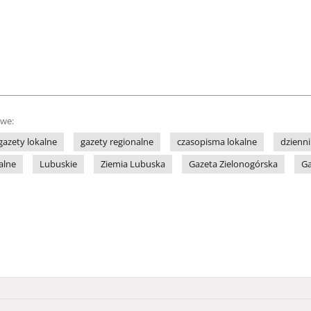
owe:
gazety lokalne
gazety regionalne
czasopisma lokalne
dzienni
alne
Lubuskie
Ziemia Lubuska
Gazeta Zielonogórska
Ga