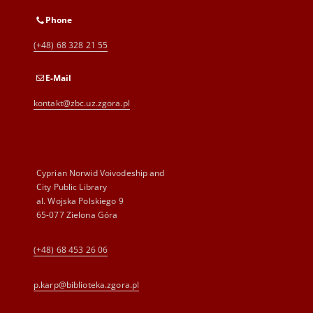
Phone
(+48) 68 328 21 55
E-Mail
kontakt@zbc.uz.zgora.pl
Cyprian Norwid Voivodeship and
City Public Library
al. Wojska Polskiego 9
65-077 Zielona Góra
(+48) 68 453 26 06
p.karp@biblioteka.zgora.pl