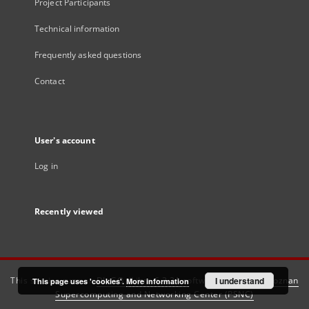
Project Participants
Technical information
Frequently asked questions
Contact
User's account
Log in
Recently viewed
This service runs on
DInGO dLibra 6.3.21
software created by
I understand
Poznan
This page uses 'cookies'.
More information
Supercomputing and Networking Center (PSNC)