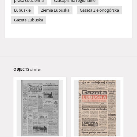
prasa codzienna
czasopisma regionalne
Lubuskie
Ziemia Lubuska
Gazeta Zielonogórska
Gazeta Lubuska
OBJECTS
similar