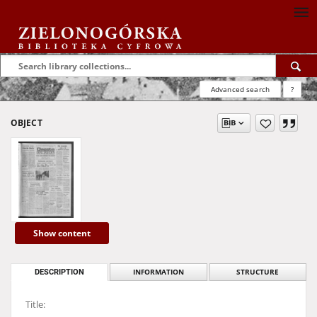
Advanced search
?
OBJECT
Show content
DESCRIPTION
INFORMATION
STRUCTURE
Title: