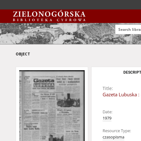
OBJECT
DESCRIPT
Title:
Gazeta Lubuska : 
Date:
1979
Resource Type:
czasopisma