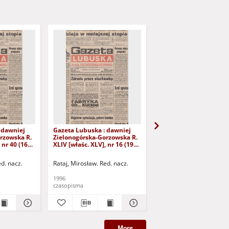
 dawniej
Gazeta Lubuska : dawniej
Gazeta Lubuska : dawn
rzowska R.
Zielonogórska-Gorzowska R.
Zielonogórska-Gorzows
 nr 40 (16
XLIV [właśc. XLV], nr 16 (19
XLI [właśc. XLII], nr 281
yd. 1
stycznia 1996). - Wyd. 1
grudnia 1993). - Wyd 1
ed. nacz.
Rataj, Mirosław. Red. nacz.
Rataj, Mirosław. Red. nac
1996
1993
czasopisma
czasopisma
More