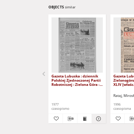
OBJECTS
similar
Gazeta Lubuska : dziennik
Gazeta Lub
Polskiej Zjednoczonej Partii
Zielonogór
Robotniczej : Zielona Góra -
XLIV [właśc.
Gorzów R. XXVI Nr 43 (23
marca 1996)
lutego 1977). - Wyd. A
Rataj, Miros
1977
1996
czasopismo
czasopisma