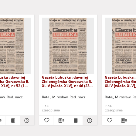
uska : dawniej
Gazeta Lubuska : dawniej
Gazeta Lubuska :
ska-Gorzowska R.
Zielonogórska-Gorzowska R.
Zielonogórska-Go
 XLV], nr 52 (1
XLIV [właśc. XLV], nr 46 (23
XLIV [właśc. XLV],
. - Wyd. 1
lutego 1996). - Wyd. 1
lutego 1996). - W
ław. Red. nacz.
Rataj, Mirosław. Red. nacz.
Rataj, Mirosław. R
1996
1996
czasopisma
czasopisma