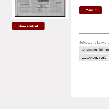
More
Show content
Subject and keyword
czasopisma lokaln
czasopisma region