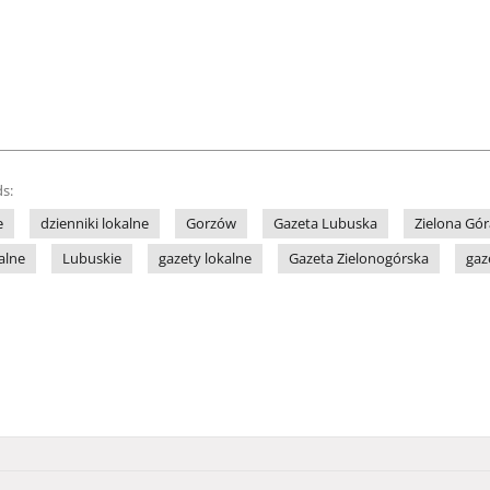
s:
e
dzienniki lokalne
Gorzów
Gazeta Lubuska
Zielona Gór
alne
Lubuskie
gazety lokalne
Gazeta Zielonogórska
gaz