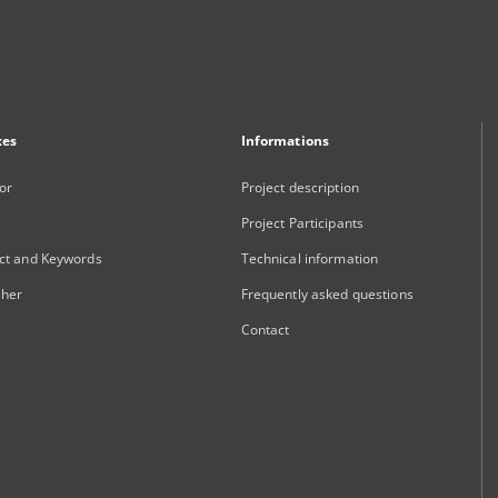
xes
Informations
or
Project description
Project Participants
ct and Keywords
Technical information
sher
Frequently asked questions
Contact