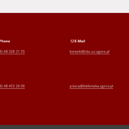
Phone
E-Mail
8) 68 328 21 55
kontakt@zbc.uz.zgora.pl
8) 68 453 26 06
p.karp@biblioteka.zgora.pl