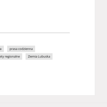
a
prasa codzienna
ety regionalne
Ziemia Lubuska