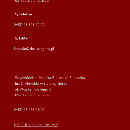
65-762 Zielona Góra
Telefon
(+48) 68 328 21 55
E-Mail
kontakt@zbc.uz.zgora.pl
Wojewódzka i Miejska Biblioteka Publiczna
im. C. Norwida w Zielonej Górze
al. Wojska Polskiego 9
65-077 Zielona Góra
(+48) 68 453 26 06
p.karp@biblioteka.zgora.pl