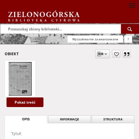
Wyszukiwanie zaawansowane
?
OBIEKT
Pokaż treść
OPIS
INFORMACJE
STRUKTURA
Tytuł: