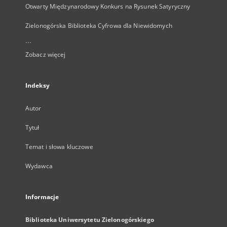
Otwarty Międzynarodowy Konkurs na Rysunek Satyryczny
Zielonogórska Biblioteka Cyfrowa dla Niewidomych
...
Zobacz więcej
Indeksy
Autor
Tytuł
Temat i słowa kluczowe
Wydawca
Informacje
Biblioteka Uniwersytetu Zielonogórskiego