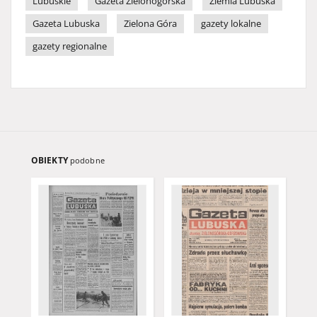
Lubuskie
Gazeta Zielonogórska
Ziemia Lubuska
Gazeta Lubuska
Zielona Góra
gazety lokalne
gazety regionalne
OBIEKTY
podobne