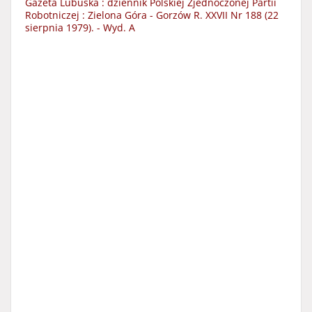
Gazeta Lubuska : dziennik Polskiej Zjednoczonej Partii
Robotniczej : Zielona Góra - Gorzów R. XXVII Nr 188 (22
sierpnia 1979). - Wyd. A