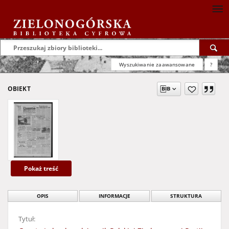
Wyszukiwanie zaawansowane
?
OBIEKT
Pokaż treść
OPIS
INFORMACJE
STRUKTURA
Tytuł: