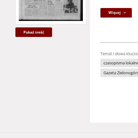
Więcej
Pokaż treść
Temat i słowa klucz
czasopisma lokaln
Gazeta Zielonogór