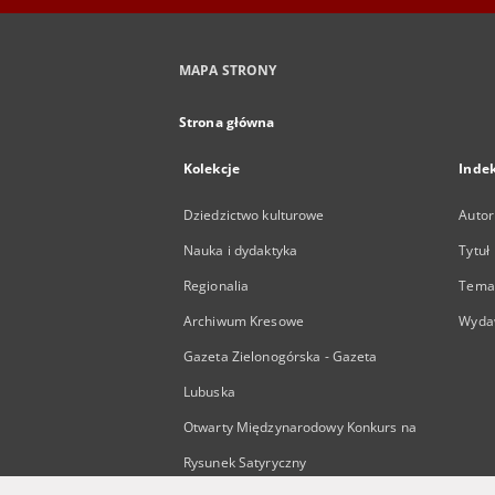
MAPA STRONY
Strona główna
Kolekcje
Inde
Dziedzictwo kulturowe
Autor
Nauka i dydaktyka
Tytuł
Regionalia
Temat
Archiwum Kresowe
Wyda
Gazeta Zielonogórska - Gazeta
Lubuska
Otwarty Międzynarodowy Konkurs na
Rysunek Satyryczny