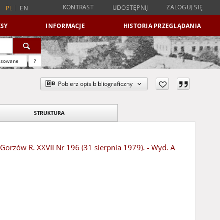
KONTRAST
ZALOGUJ SIĘ
UDOSTĘPNIJ
PL
EN
SY
INFORMACJE
HISTORIA PRZEGLĄDANIA
nsowane
?
Pobierz opis bibliograficzny
STRUKTURA
 Gorzów R. XXVII Nr 196 (31 sierpnia 1979). - Wyd. A