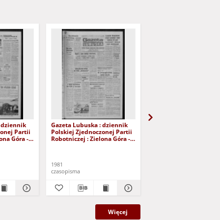
 dziennik
Gazeta Lubuska : dziennik
Gazeta Lubuska : dzie
onej Partii
Polskiej Zjednoczonej Partii
Polskiej Zjednoczonej P
lona Góra -
Robotniczej : Zielona Góra -
Robotniczej : Zielona G
r 226 (12
Gorzów R. XXIX Nr 221 (5
Gorzów R. XXIX Nr 216 
- Wyd. A
listopada 1981). - Wyd. A
października 1981). - W
1981
1981
czasopisma
czasopisma
Więcej