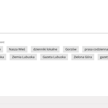
owe:
e
Nasza Wieś
dzienniki lokalne
Gorzów
prasa codzienna
ska
Ziemia Lubuska
Gazeta Lubuska
Zielona Góra
gazet