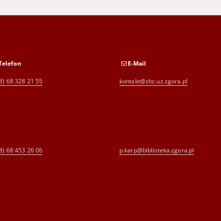
Telefon
E-Mail
8) 68 328 21 55
kontakt@zbc.uz.zgora.pl
8) 68 453 26 06
p.karp@biblioteka.zgora.pl