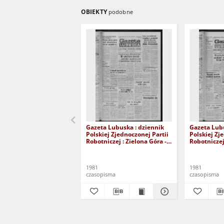
OBIEKTY
podobne
Gazeta Lubuska : dziennik
Gazeta Lubu
Polskiej Zjednoczonej Partii
Polskiej Zj
Robotniczej : Zielona Góra -
Robotniczej 
Gorzów R. XXIX Nr 241 (3
Gorzów R. X
grudnia 1981). - Wyd. A
listopada 1
1981
1981
czasopisma
czasopisma