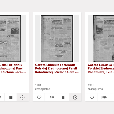
ska : dziennik
Gazeta Lubuska : dziennik
Gazeta Lubuska :
ednoczonej Partii
Polskiej Zjednoczonej Partii
Polskiej Zjednocz
: Zielona Góra -
Robotniczej : Zielona Góra -
Robotniczej : Zie
XIX Nr 236 (26
Gorzów R. XXIX Nr 231 (19
Gorzów R. XXIX N
981). - Wyd. A
listopada 1981). - Wyd. A
listopada 1981). 
1981
1981
czasopisma
czasopisma