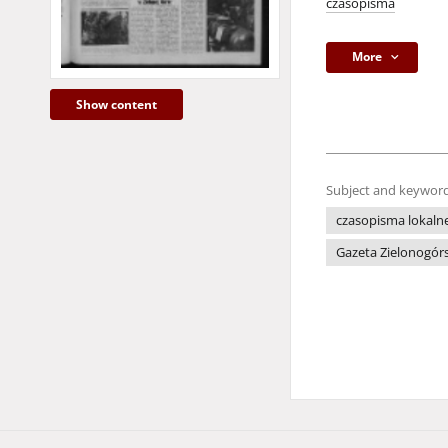
czasopisma
More
Show content
Subject and keyword
czasopisma lokaln
Gazeta Zielonogór