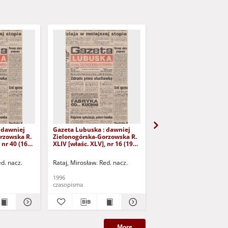
 dawniej
Gazeta Lubuska : dawniej
Gazeta Lubuska : dawn
rzowska R.
Zielonogórska-Gorzowska R.
Zielonogórska-Gorzows
 nr 40 (16
XLIV [właśc. XLV], nr 16 (19
XLI [właśc. XLII], nr 281
yd. 1
stycznia 1996). - Wyd. 1
grudnia 1993). - Wyd 1
ed. nacz.
Rataj, Mirosław. Red. nacz.
Rataj, Mirosław. Red. nac
1996
1993
czasopisma
czasopisma
More