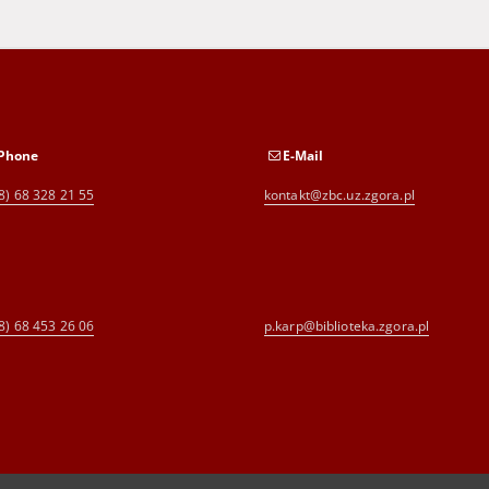
Phone
E-Mail
8) 68 328 21 55
kontakt@zbc.uz.zgora.pl
8) 68 453 26 06
p.karp@biblioteka.zgora.pl