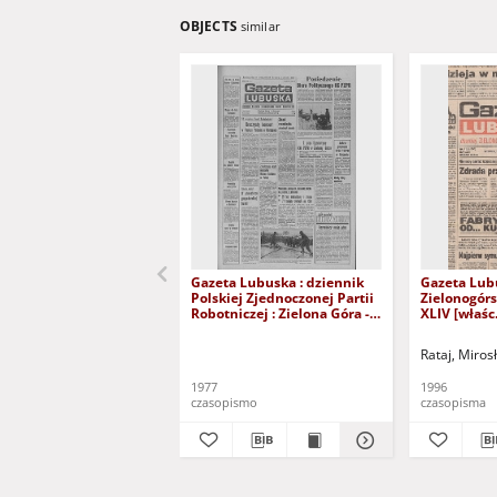
OBJECTS
similar
Gazeta Lubuska : dziennik
Gazeta Lub
Polskiej Zjednoczonej Partii
Zielonogór
Robotniczej : Zielona Góra -
XLIV [właśc.
Gorzów R. XXVI Nr 43 (23
marca 1996)
lutego 1977). - Wyd. A
Rataj, Miros
1977
1996
czasopismo
czasopisma