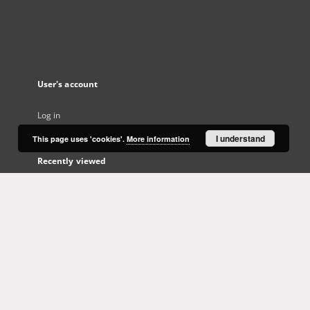
User's account
Log in
I understand
This page uses 'cookies'.
More information
Recently viewed