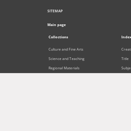
SITEMAP
Main page
Collections
Inde
Culture and Fine Arts
Creat
Science and Teaching
Title
Regional Materials
Subje
Border Archive
Publi
Gazeta Zielonogórska - Gazeta
Lubuska
International Open Cartoon Contest
Digital Library Zielona Gora for the
Blind