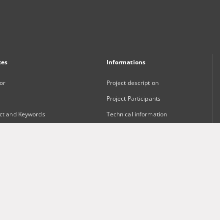
xes
Informations
or
Project description
Project Participants
ct and Keywords
Technical information
sher
Frequently asked questions
Contact