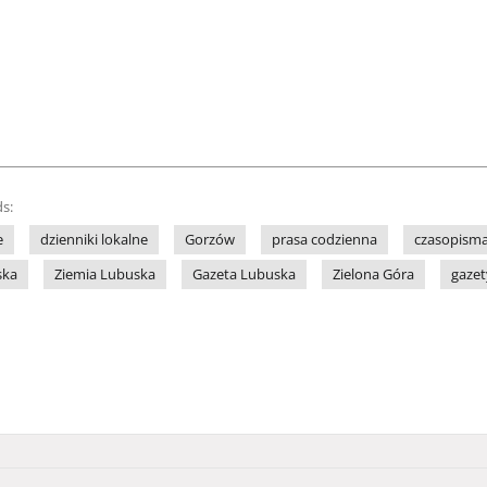
s:
e
dzienniki lokalne
Gorzów
prasa codzienna
czasopisma
ska
Ziemia Lubuska
Gazeta Lubuska
Zielona Góra
gazet