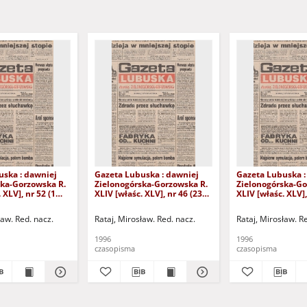
uska : dawniej
Gazeta Lubuska : dawniej
Gazeta Lubuska :
ska-Gorzowska R.
Zielonogórska-Gorzowska R.
Zielonogórska-Go
 XLV], nr 52 (1
XLIV [właśc. XLV], nr 46 (23
XLIV [właśc. XLV],
. - Wyd. 1
lutego 1996). - Wyd. 1
lutego 1996). - W
ław. Red. nacz.
Rataj, Mirosław. Red. nacz.
Rataj, Mirosław. R
1996
1996
czasopisma
czasopisma