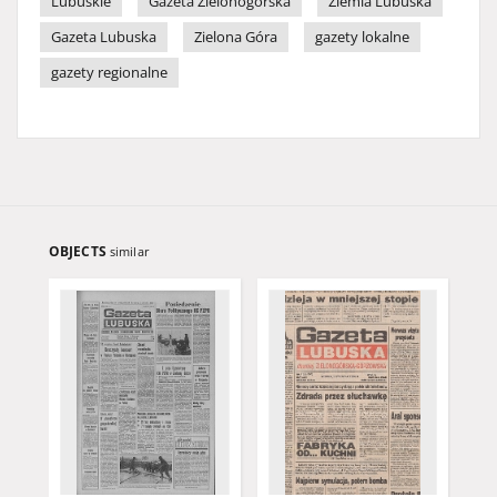
Lubuskie
Gazeta Zielonogórska
Ziemia Lubuska
Gazeta Lubuska
Zielona Góra
gazety lokalne
gazety regionalne
OBJECTS
similar