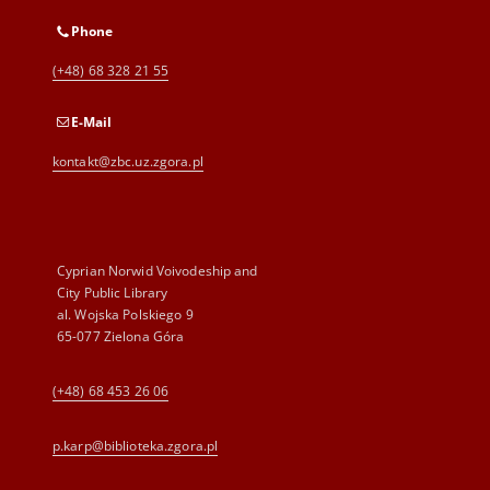
Phone
(+48) 68 328 21 55
E-Mail
kontakt@zbc.uz.zgora.pl
Cyprian Norwid Voivodeship and
City Public Library
al. Wojska Polskiego 9
65-077 Zielona Góra
(+48) 68 453 26 06
p.karp@biblioteka.zgora.pl