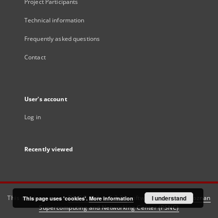
Project Participants
Technical information
Frequently asked questions
Contact
User's account
Log in
Recently viewed
This service runs on
DInGO dLibra 6.3.21
software created by
I understand
Poznan
This page uses 'cookies'.
More information
Supercomputing and Networking Center (PSNC)