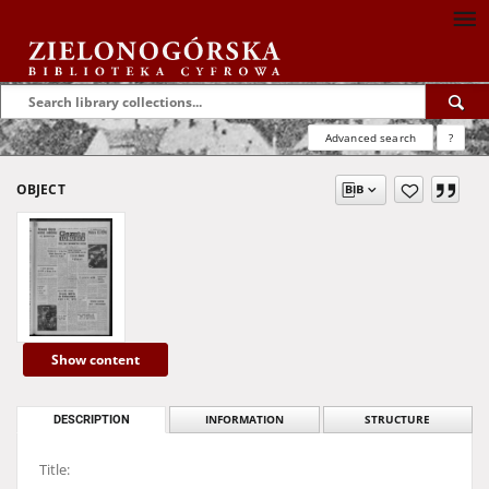
Advanced search
?
OBJECT
Show content
DESCRIPTION
INFORMATION
STRUCTURE
Title: