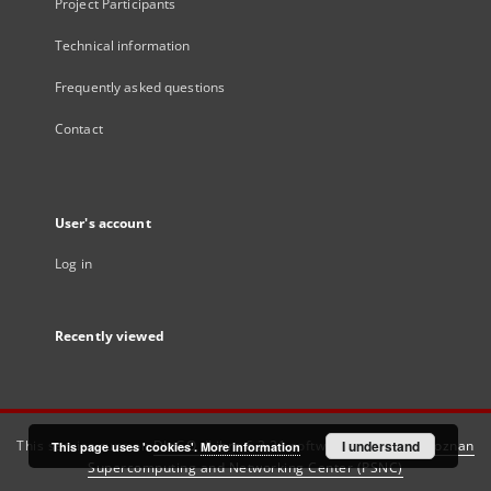
Project Participants
Technical information
Frequently asked questions
Contact
User's account
Log in
Recently viewed
This service runs on
DInGO dLibra 6.3.21
software created by
I understand
Poznan
This page uses 'cookies'.
More information
Supercomputing and Networking Center (PSNC)