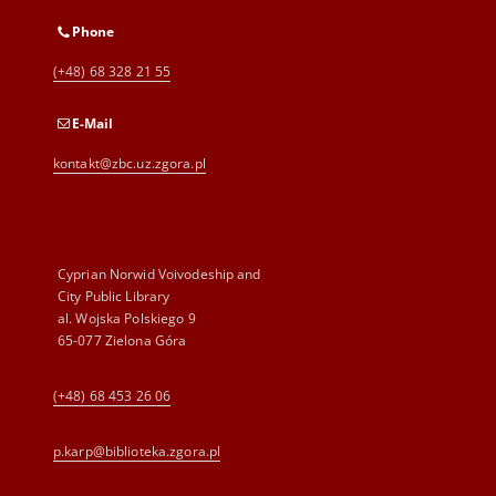
Phone
(+48) 68 328 21 55
E-Mail
kontakt@zbc.uz.zgora.pl
Cyprian Norwid Voivodeship and
City Public Library
al. Wojska Polskiego 9
65-077 Zielona Góra
(+48) 68 453 26 06
p.karp@biblioteka.zgora.pl