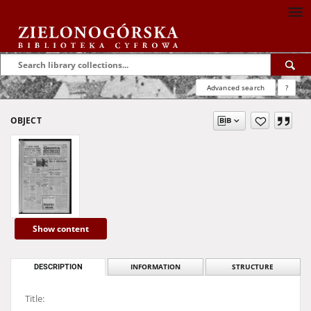
Advanced search
?
OBJECT
Show content
DESCRIPTION
INFORMATION
STRUCTURE
Title: