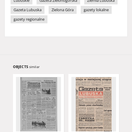
Lubuskie
Gazeta Zielonogórska
Ziemia Lubuska
Gazeta Lubuska
Zielona Góra
gazety lokalne
gazety regionalne
OBJECTS
similar