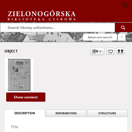
Advanced search
?
OBJECT
Show content
DESCRIPTION
INFORMATION
STRUCTURE
Title: