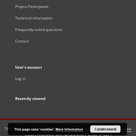
Project Participants
Technical information
Frequently asked questions
Contact
User's account
Log in
Recently viewed
This service runs on
DInGO dLibra 6.3.21
software created by
I understand
Poznan
This page uses 'cookies'.
More information
Supercomputing and Networking Center (PSNC)