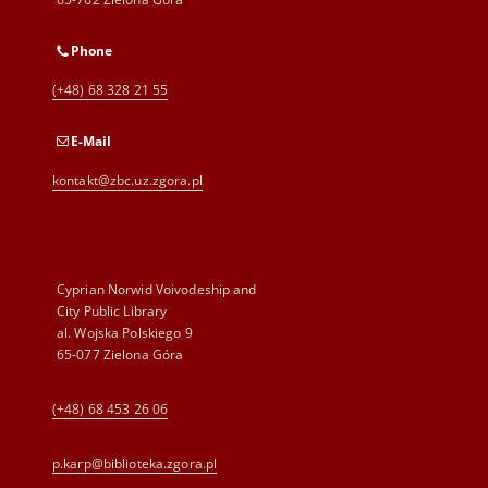
Phone
(+48) 68 328 21 55
E-Mail
kontakt@zbc.uz.zgora.pl
Cyprian Norwid Voivodeship and
City Public Library
al. Wojska Polskiego 9
65-077 Zielona Góra
(+48) 68 453 26 06
p.karp@biblioteka.zgora.pl